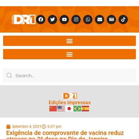
Edições impressas
Setembro 4, 2021
6:07 pm
Exigência de comprovante de vacina reduz
atrasos na 2ª dose no Rio de Janeiro