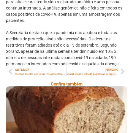
para alta e cura, tendo sido registrado um óbito e uma pessoa
continua internada. A análise genômica não é feita em todos os
casos positivos de covid-19, apenas em uma amostragem dos
pacientes.
A Secretaria destaca que a pandemia não acabou e todas as
medidas de proteção ainda são necessárias. Os decretos
restritivos foram adiados até o dia 13 de setembro. Segundo
Soranz, apesar de na última semana ter diminuído em 10% o
número de pessoas internadas com covid-19 na cidade, 190
permanecem internadas com pós-covid e sequelas da doença.
ANTERIOR
PRÓXIMO
Fiocruz: mortes por Covid-19 completam dez semanas em queda
Brasil chega a 40% da população completamente vacinada contra covid-19
Confira também
Comer Bem: Pão Low Carb