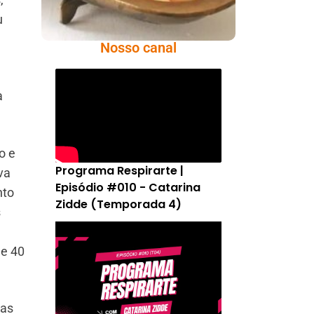
u
Nosso canal
a
o e
Programa Respirarte |
va
Episódio #010 - Catarina
nto
Zidde (Temporada 4)
s
de 40
ras