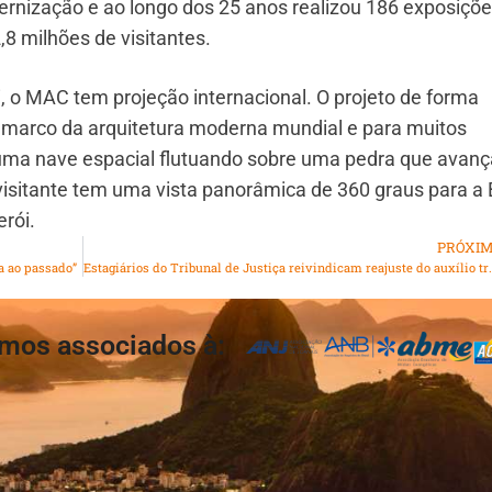
nização e ao longo dos 25 anos realizou 186 exposiçõ
8 milhões de visitantes.
, o MAC tem projeção internacional. O projeto de forma
 marco da arquitetura moderna mundial e para muitos
uma nave espacial flutuando sobre uma pedra que avanç
visitante tem uma vista panorâmica de 360 graus para a 
rói.
PRÓXI
ta ao passado”
Estagiários do Tribunal de Justiça 
mos associados à: