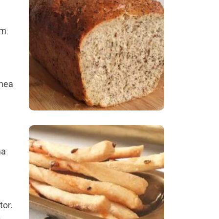
Comer Bem: Pão Low
om
Carb
ânea
ma
Comer Bem:
Palitinhos De Cebola
E Salsa
tor.
,