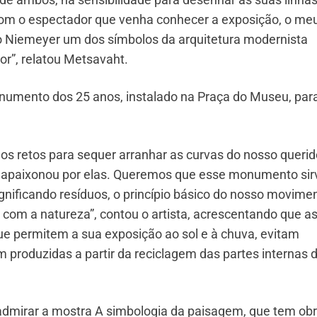
r com o espectador que venha conhecer a exposição, o me
o Niemeyer um dos símbolos da arquitetura modernista
tor”, relatou Metsavaht.
 monumento dos 25 anos, instalado na Praça do Museu, par
s retos para sequer arranhar as curvas do nosso querid
 apaixonou por elas. Queremos que esse monumento sir
ignificando resíduos, o princípio básico do nosso movime
ia com a natureza”, contou o artista, acrescentando que a
ue permitem a sua exposição ao sol e à chuva, evitam
m produzidas a partir da reciclagem das partes internas 
admirar a mostra A simbologia da paisagem, que tem ob