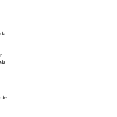
 da
r
aia
o de