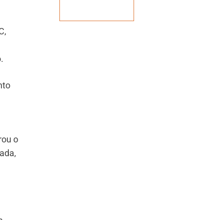
Veja mais
C,
.
nto
rou o
ada,