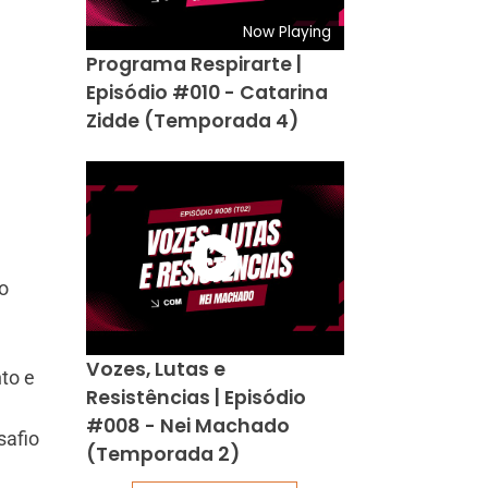
Now Playing
Programa Respirarte |
Episódio #010 - Catarina
Zidde (Temporada 4)
o
Vozes, Lutas e
to e
Resistências | Episódio
#008 - Nei Machado
safio
(Temporada 2)