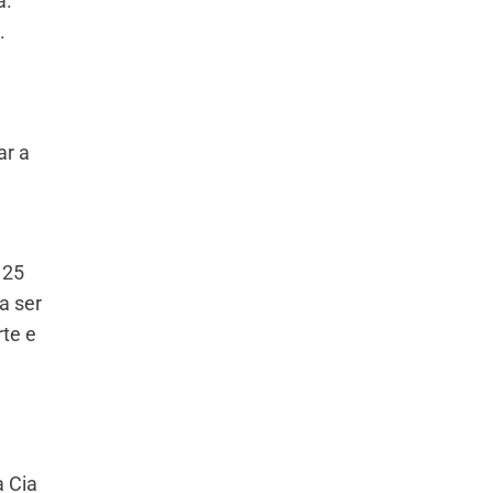
a.
.
ar a
 25
a ser
te e
 Cia