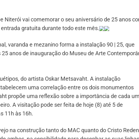
Niterói vai comemorar o seu aniversário de 25 anos c
entrada gratuita durante todo este mês.
pal, varanda e mezanino forma a instalação 90 | 25, que
 os 25 anos de inauguração do Museu de Arte Contempor
étipos, do artista Oskar Metsavaht. A instalação
 estabelecem uma correlação entre os dois monumentos
ht propõe uma reflexão sobre a importância de cada u
ro. A visitação pode ser feita de hoje (8) até 5 de
s 11h às 16h.
vejo na construção tanto do MAC quanto do Cristo Reden
 de ambos, na sensibilidade para desenhar as suas linhas