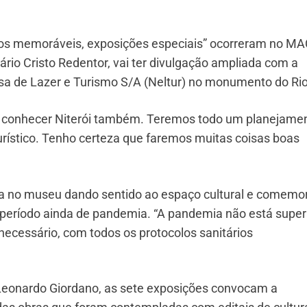
tos memoráveis, exposições especiais” ocorreram no MA
rio Cristo Redentor, vai ter divulgação ampliada com a
sa de Lazer e Turismo S/A (Neltur) no monumento do Rio
em conhecer Niterói também. Teremos todo um planejame
urístico. Tenho certeza que faremos muitas coisas boas
ha no museu dando sentido ao espaço cultural e comemo
m período ainda de pandemia. “A pandemia não está super
necessário, com todos os protocolos sanitários
, Leonardo Giordano, as sete exposições convocam a