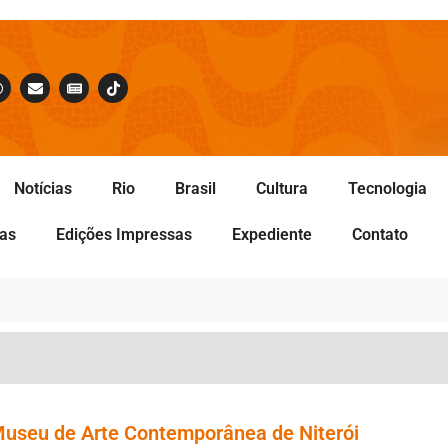
Notícias
Rio
Brasil
Cultura
Tecnologia
tas
Edições Impressas
Expediente
Contato
useu de Arte Contemporânea de Niterói