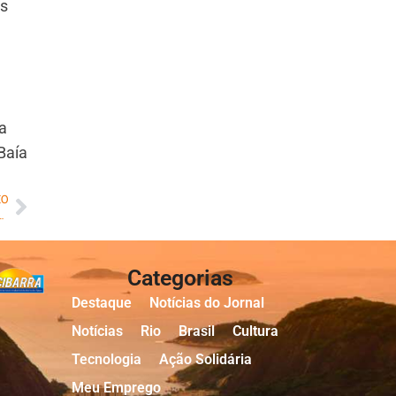
es
a
Baía
MO
reivindicam reajuste do auxílio transporte
Categorias
Destaque
Notícias do Jornal
Notícias
Rio
Brasil
Cultura
Tecnologia
Ação Solidária
Meu Emprego