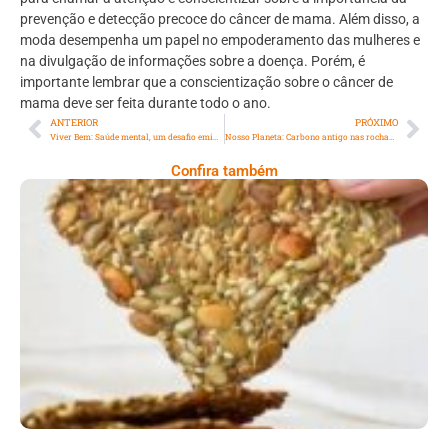
prevenção e detecção precoce do câncer de mama. Além disso, a
moda desempenha um papel no empoderamento das mulheres e
na divulgação de informações sobre a doença. Porém, é
importante lembrar que a conscientização sobre o câncer de
mama deve ser feita durante todo o ano.
ANTERIOR
PRÓXIMO
Viver Bem: Saúde mental, um desafio eminente do nosso dia a dia
Nosso Planeta: Carbono antigo nas rochas também libera dióxido de carbono como os vulcões
Confira também
Comer Bem: Cracker De Sementes