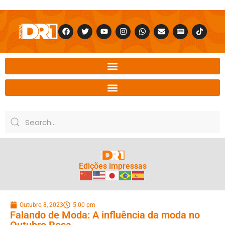
Edições impressas
Outubro 8, 2023
5:00 pm
Falando de Moda: A influência da moda no
Outubro Rosa