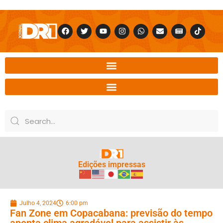
Edições impressas
Julho 4, 2024
6:00 pm
Fan Zone em Copacabana: previsão do tempo
aponta clima agradável para assistir às