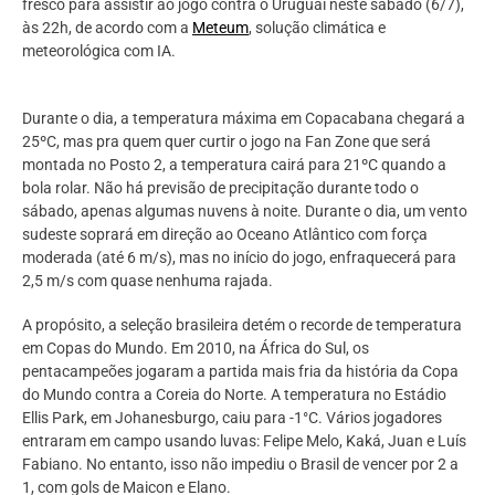
fresco para assistir ao jogo contra o Uruguai neste sábado (6/7),
às 22h, de acordo com a
Meteum
, solução climática e
meteorológica com IA.
Durante o dia, a temperatura máxima em Copacabana chegará a
25ºC, mas pra quem quer curtir o jogo na Fan Zone que será
montada no Posto 2, a temperatura cairá para 21ºC quando a
bola rolar. Não há previsão de precipitação durante todo o
sábado, apenas algumas nuvens à noite. Durante o dia, um vento
sudeste soprará em direção ao Oceano Atlântico com força
moderada (até 6 m/s), mas no início do jogo, enfraquecerá para
2,5 m/s com quase nenhuma rajada.
A propósito, a seleção brasileira detém o recorde de temperatura
em Copas do Mundo. Em 2010, na África do Sul, os
pentacampeões jogaram a partida mais fria da história da Copa
do Mundo contra a Coreia do Norte. A temperatura no Estádio
Ellis Park, em Johanesburgo, caiu para -1°C. Vários jogadores
entraram em campo usando luvas: Felipe Melo, Kaká, Juan e Luís
Fabiano. No entanto, isso não impediu o Brasil de vencer por 2 a
1, com gols de Maicon e Elano.