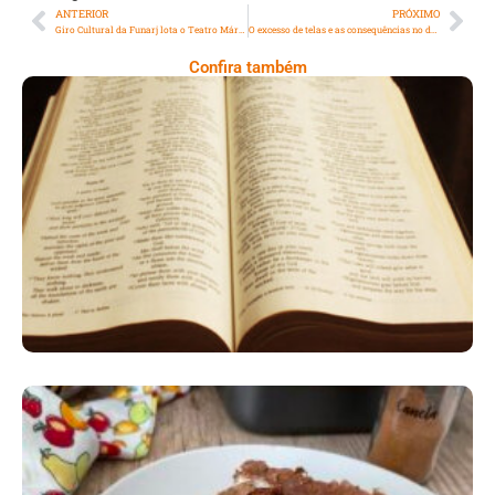
ANTERIOR
PRÓXIMO
Giro Cultural da Funarj lota o Teatro Mário Lago com show de Sérgio Lopes
O excesso de telas e as consequências no desenvolvimento infantil
Confira também
A Bíblia Como Ela É: A Queda De Israel –
Quando A Rebeldia Abre Caminho Para A
Destruição
Comer Bem: Torta De Banana