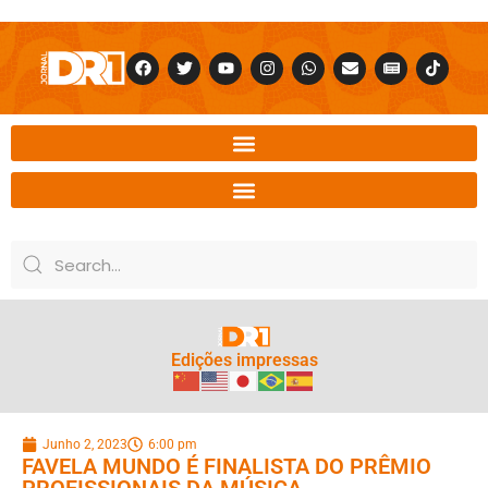
Edições impressas
Junho 2, 2023
6:00 pm
FAVELA MUNDO É FINALISTA DO PRÊMIO
PROFISSIONAIS DA MÚSICA