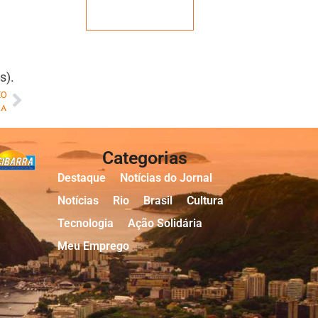
Veja mais
s).
MO
HA
Categorias
Destaque
Notícias do Jornal
Notícias
Rio
Brasil
Cultura
Tecnologia
Ação Solidária
Meu Emprego