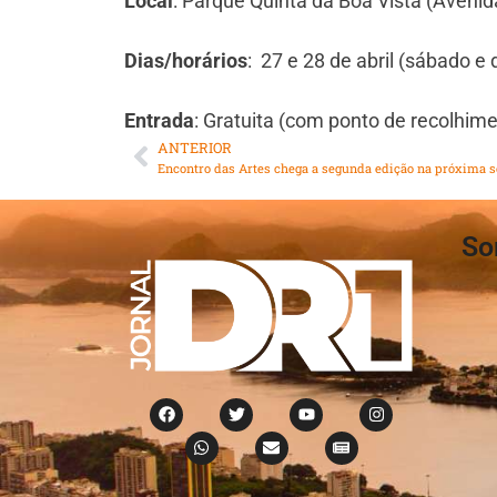
Local
: Parque Quinta da Boa Vista (Avenida
Dias/horários
: 27 e 28 de abril (sábado 
Entrada
: Gratuita (com ponto de recolhim
ANTERIOR
Encontro das Artes chega a segunda edição na próxima
So