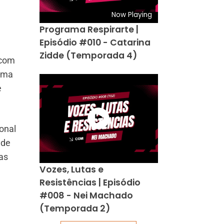
Now Playing
Programa Respirarte |
Episódio #010 - Catarina
Zidde (Temporada 4)
 com
Cama
e
onal
 de
as
Vozes, Lutas e
Resistências | Episódio
#008 - Nei Machado
(Temporada 2)