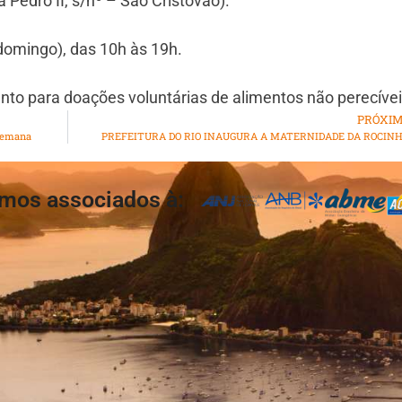
 Pedro II, s/nº – São Cristóvão).
e domingo), das 10h às 19h.
ento para doações voluntárias de alimentos não perecívei
PRÓXI
 semana
PREFEITURA DO RIO INAUGURA A MATERNIDADE DA ROCIN
mos associados à: