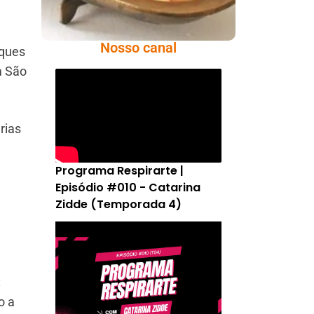
Nosso canal
rques
m São
rias
Programa Respirarte |
Episódio #010 - Catarina
Zidde (Temporada 4)
:
o a