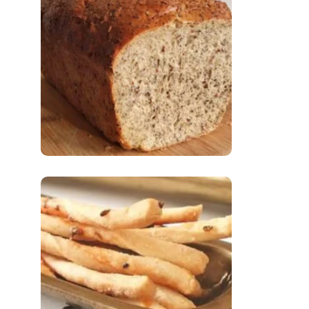
Comer Bem: Pão Low
Carb
Comer Bem:
Palitinhos De Cebola
E Salsa