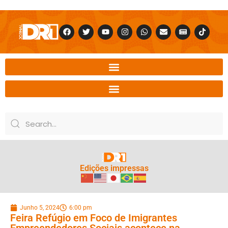
Edições impressas
Junho 5, 2024
6:00 pm
Feira Refúgio em Foco de Imigrantes
Empreendedores Sociais acontece na