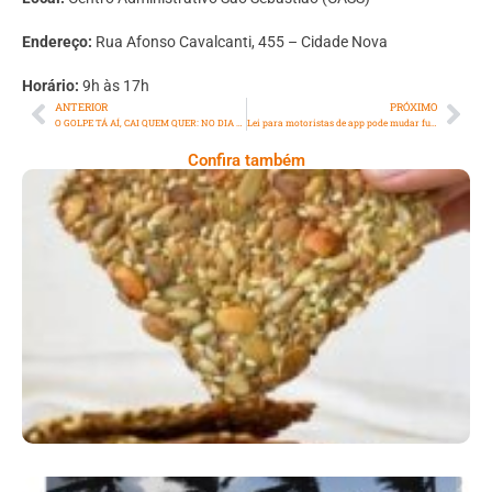
Endereço:
Rua Afonso Cavalcanti, 455 – Cidade Nova
Horário:
9h às 17h
ANTERIOR
PRÓXIMO
O GOLPE TÁ AÍ, CAI QUEM QUER: NO DIA DOS NAMORADOS, PERITO DIGITAL DÁ SEIS DICAS DE COMO NÃO CAIR NO GOLPE DO TINDER
Lei para motoristas de app pode mudar futuro do trabalho
Confira também
Comer Bem: Cracker De Sementes