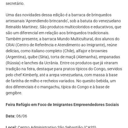
secretário.
Uma das novidades dessa edição é a barraca de brinquedos
artesanais ‘Aprendiendo brincando’, sob a batuta do venezuelano
Reinaldo Martinez. São produtos multicoloridos e educativos, que
são um diferencial em relação aos brinquedos tradicionais.
Também presente, a barraca Mundo Multicultural, dos alunos do
CRAI (Centro de Referência e Atendimento ao Imigrante), reúne
delícias, como italiano completo (Chile), alfajor e brownies
(Argentina), quibe (Síria), torta de maçã (Alemanha), empanadas
(Rússia) e lanches da Ucrânia. Entre os produtos que já viraram
tradição na feira, destaque para pratos típicos do Congo, servidos
pelo chef Kimberly, até a arepa venezuelana, com massa à base
de farinha de milho e recheios variados. No quesito bebida, um
dos diferenciais é o mangachu, típica do Congo e à base de
gengibre.
Feira Refúgio em Foco de Imigrantes Empreendedores Sociais
Data:
06/06
Local:
Centro Administrativo São Sebastião (CASS)