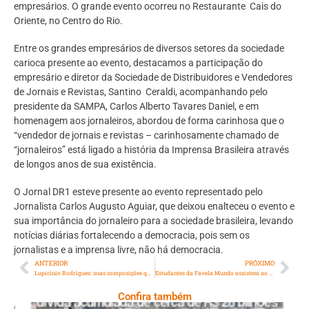
empresários. O grande evento ocorreu no Restaurante Cais do
Oriente, no Centro do Rio.
Entre os grandes empresários de diversos setores da sociedade
carioca presente ao evento, destacamos a participação do
empresário e diretor da Sociedade de Distribuidores e Vendedores
de Jornais e Revistas, Santino Ceraldi, acompanhando pelo
presidente da SAMPA, Carlos Alberto Tavares Daniel, e em
homenagem aos jornaleiros, abordou de forma carinhosa que o
“vendedor de jornais e revistas – carinhosamente chamado de
“jornaleiros” está ligado a história da Imprensa Brasileira através
de longos anos de sua existência.
O Jornal DR1 esteve presente ao evento representado pelo
Jornalista Carlos Augusto Aguiar, que deixou enalteceu o evento e
sua importância do jornaleiro para a sociedade brasileira, levando
notícias diárias fortalecendo a democracia, pois sem os
jornalistas e a imprensa livre, não há democracia.
ANTERIOR
PRÓXIMO
Lupicínio Rodrigues: suas composições que refletem a dor
Estudantes da Favela Mundo assistem ao espetáculo “Eu Sou Um Hamlet” com Rodrigo França no Teatro Ipanema
Confira também