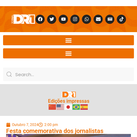
Edições impressas
Outubro 7, 2024
2:00 pm
Festa comemorativa dos jornalistas