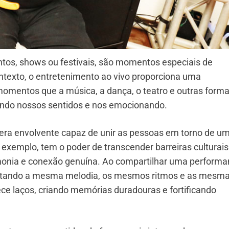
ntos, shows ou festivais, são momentos especiais de
ntexto, o entretenimento ao vivo proporciona uma
 momentos que a música, a dança, o teatro e outras form
ando nossos sentidos e nos emocionando.
era envolvente capaz de unir as pessoas em torno de u
r exemplo, tem o poder de transcender barreiras culturais
monia e conexão genuína. Ao compartilhar uma perform
entando a mesma melodia, os mesmos ritmos e as mesm
e laços, criando memórias duradouras e fortificando