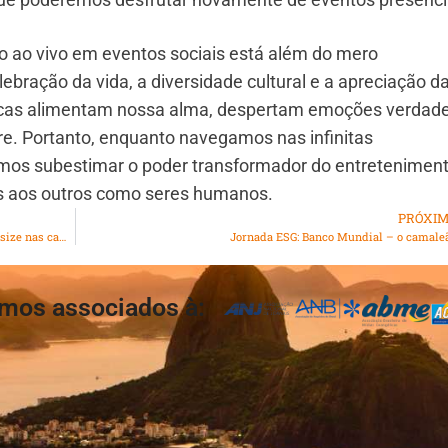
 ao vivo em eventos sociais está além do mero
ebração da vida, a diversidade cultural e a apreciação d
únicas alimentam nossa alma, despertam emoções verdade
e. Portanto, enquanto navegamos nas infinitas
emos subestimar o poder transformador do entretenimen
ns aos outros como seres humanos.
PRÓXI
Falando de Moda: Patrícia Paixão traz a inclusão do plus size nas camisas Reginaldo Ferreira
Jornada ESG: Banco Mundial – o camale
mos associados à: