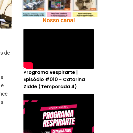
Nosso canal
as de
Programa Respirarte |
ma
Episódio #010 - Catarina
 e
Zidde (Temporada 4)
ance
as