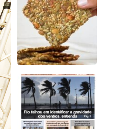
Comer Bem: Cracker
De Sementes
Ano X – Número 366
01 A 07 De Agosto De
2026