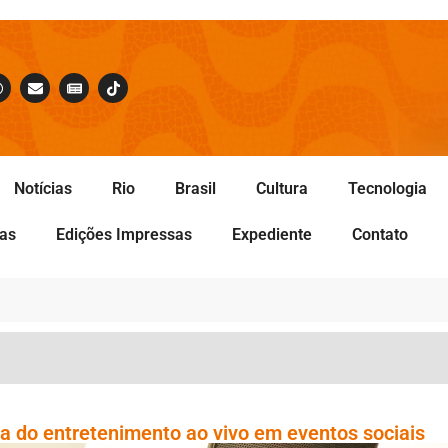
Notícias
Rio
Brasil
Cultura
Tecnologia
tas
Edições Impressas
Expediente
Contato
a do entretenimento ao vivo em eventos sociais