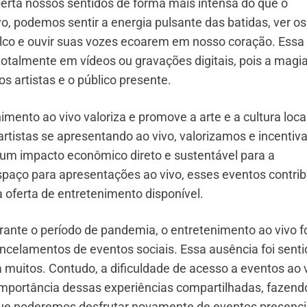
perta nossos sentidos de forma mais intensa do que o
o, podemos sentir a energia pulsante das batidas, ver os
lco e ouvir suas vozes ecoarem em nosso coração. Essa
totalmente em vídeos ou gravações digitais, pois a magi
s artistas e o público presente.
mento ao vivo valoriza e promove a arte e a cultura loca
 artistas se apresentando ao vivo, valorizamos e incenti
o um impacto econômico direto e sustentável para a
espaço para apresentações ao vivo, esses eventos contr
a oferta de entretenimento disponível.
urante o período de pandemia, o entretenimento ao vivo f
ncelamentos de eventos sociais. Essa ausência foi senti
muitos. Contudo, a dificuldade de acesso a eventos ao 
mportância dessas experiências compartilhadas, fazend
ue poderemos desfrutar novamente de eventos presenci