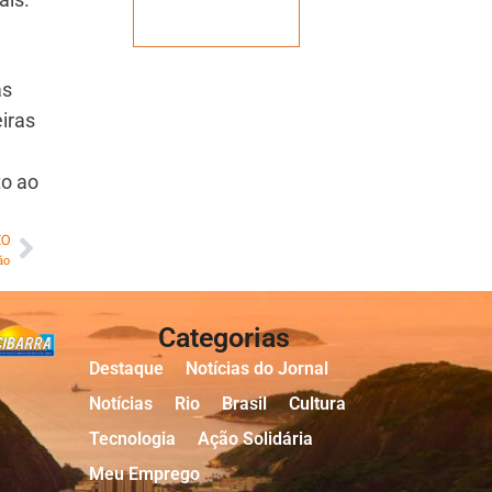
Veja mais
as
iras
to ao
MO
ão
Categorias
Destaque
Notícias do Jornal
Notícias
Rio
Brasil
Cultura
Tecnologia
Ação Solidária
Meu Emprego