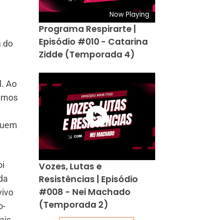
Now Playing
Programa Respirarte |
Episódio #010 - Catarina
a do
Zidde (Temporada 4)
l. Ao
vamos
ibuem
oi
Vozes, Lutas e
Resistências | Episódio
da
#008 - Nei Machado
vivo
(Temporada 2)
o-
ais.