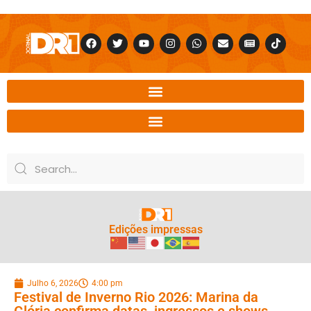
Edições impressas
Julho 6, 2026
4:00 pm
Festival de Inverno Rio 2026: Marina da
Glória confirma datas, ingressos e shows