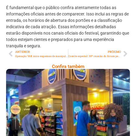
É fundamental que o público confira atentamente todas as
informações oficiais antes de comparecer. Isso inclui as regras de
entrada, os horários de abertura dos portões e a classificação
indicativa de cada atração. Essas informações detalhadas
estarão disponíveis nos canais oficiais do festival, garantindo que
todos estejam cientes e preparados para uma experiência
tranquila e segura.
ANTERIOR
PRÓXIMO
Operação VAR mira esquemas de manipulção de jogos e lavagem de dinheiro no Campeonato Carioca; Três jogadores tiveram mandados de busca e apreensão
Convite especial: 38ª reunião do fórum permanente da justiça na era digital – neurociência aplicada ao direito
Confira também
Cencosud Promove Inovação No Brasil
Com A Participação Do Prezunic No Rio
Innovation Week 2026