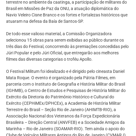
terrestre no ambiente da caatinga, a participação de militares do
Brasil em Missões de Paz da ONU, a atuação diplomática do
Navio Veleiro Cisne Branco e os fortes e fortalezas históricos que
atuaram na defesa da Baía de Santos-SP.
De todo esse valioso material, a Comissão Organizadora
selecionou 15 obras para serem exibidas ao público durante os
três dias do Festival, concorrendo às premiações concedidas pelo
Júri Popular e pelo Júri Oficial, que entregarão aos melhores
filmes das diversas categorias o troféu Apollo.
O Festival Militum foi idealizado e é dirigido pelo cineasta Daniel
Mata Roque. O evento é organizado pela Pátria Filmes, em
parceria com o Instituto de Geografia e História Militar do Brasil
(IGHMB), o Centro de Estudos e Pesquisas de História Militar do
Exército da Diretoria do Patrimônio Histórico e Cultural do
Exército (CEPHiMEx/DPHCEx), a Academia de História Militar
Terrestre do Brasil – Seção Rio de Janeiro (AHIMTB-RIO), a
Associação Nacional dos Veteranos da Força Expedicionária
Brasileira – Direção Central (ANVFEB) e a Sociedade Amigos da
Marinha – Rio de Janeiro (SOAMAR-RIO). Tem ainda o apoio do
Clube de Veículos Militares Antigos do Rio de Janeiro (CVMARJ),