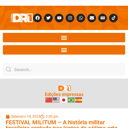
Edições impressas
Setembro 18, 2023
2:00 pm
FESTIVAL MILITUM – A história militar
brasileira contada nas lentes da sétima arte