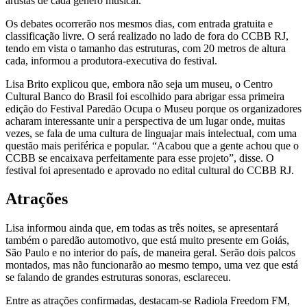
artistas de cada gênero musical.
Os debates ocorrerão nos mesmos dias, com entrada gratuita e
classificação livre. O será realizado no lado de fora do CCBB RJ,
tendo em vista o tamanho das estruturas, com 20 metros de altura
cada, informou a produtora-executiva do festival.
Lisa Brito explicou que, embora não seja um museu, o Centro
Cultural Banco do Brasil foi escolhido para abrigar essa primeira
edição do Festival Paredão Ocupa o Museu porque os organizadores
acharam interessante unir a perspectiva de um lugar onde, muitas
vezes, se fala de uma cultura de linguajar mais intelectual, com uma
questão mais periférica e popular. “Acabou que a gente achou que o
CCBB se encaixava perfeitamente para esse projeto”, disse. O
festival foi apresentado e aprovado no edital cultural do CCBB RJ.
Atrações
Lisa informou ainda que, em todas as três noites, se apresentará
também o paredão automotivo, que está muito presente em Goiás,
São Paulo e no interior do país, de maneira geral. Serão dois palcos
montados, mas não funcionarão ao mesmo tempo, uma vez que está
se falando de grandes estruturas sonoras, esclareceu.
Entre as atrações confirmadas, destacam-se Radiola Freedom FM,