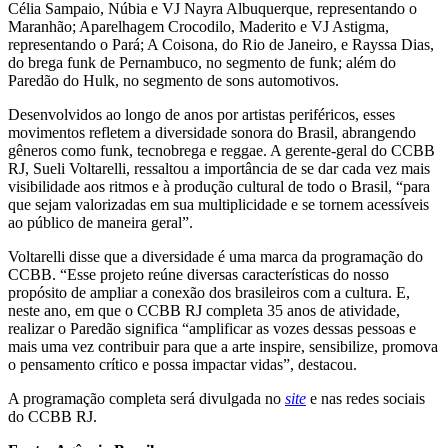
Célia Sampaio, Núbia e VJ Nayra Albuquerque, representando o
Maranhão; Aparelhagem Crocodilo, Maderito e VJ Astigma,
representando o Pará; A Coisona, do Rio de Janeiro, e Rayssa Dias,
do brega funk de Pernambuco, no segmento de funk; além do
Paredão do Hulk, no segmento de sons automotivos.
Desenvolvidos ao longo de anos por artistas periféricos, esses
movimentos refletem a diversidade sonora do Brasil, abrangendo
gêneros como funk, tecnobrega e reggae. A gerente-geral do CCBB
RJ, Sueli Voltarelli, ressaltou a importância de se dar cada vez mais
visibilidade aos ritmos e à produção cultural de todo o Brasil, “para
que sejam valorizadas em sua multiplicidade e se tornem acessíveis
ao público de maneira geral”.
Voltarelli disse que a diversidade é uma marca da programação do
CCBB. “Esse projeto reúne diversas características do nosso
propósito de ampliar a conexão dos brasileiros com a cultura. E,
neste ano, em que o CCBB RJ completa 35 anos de atividade,
realizar o Paredão significa “amplificar as vozes dessas pessoas e
mais uma vez contribuir para que a arte inspire, sensibilize, promova
o pensamento crítico e possa impactar vidas”, destacou.
A programação completa será divulgada no
site
e nas redes sociais
do CCBB RJ.