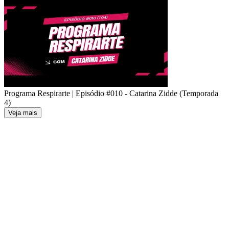
Programa Respirarte | Episódio #010 - Catarina Zidde (Temporada
4)
Veja mais