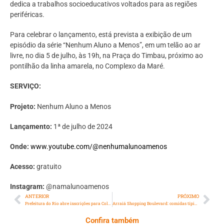
dedica a trabalhos socioeducativos voltados para as regiões
periféricas.
Para celebrar o lançamento, está prevista a exibição de um
episódio da série “Nenhum Aluno a Menos”, em um telão ao ar
livre, no dia 5 de julho, às 19h, na Praça do Timbau, próximo ao
pontilhão da linha amarela, no Complexo da Maré.
SERVIÇO:
Projeto:
Nenhum Aluno a Menos
Lançamento:
1ª de julho de 2024
Onde:
www.youtube.com/@nenhumalunoamenos
Acesso:
gratuito
Instagram:
@namalunoamenos
ANTERIOR
PRÓXIMO
Prefeitura do Rio abre inscrições para Colônia de Férias na próxima terça-feira, 02 de julho
Arraiá Shopping Boulevard: comidas típicas, quadrilhas e shows prometem agitar o terraço mais charmoso de Vila Isabel em julho
Confira também