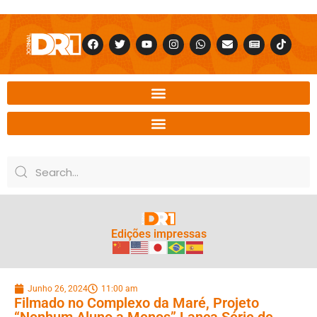
Edições impressas
Junho 26, 2024
11:00 am
Filmado no Complexo da Maré, Projeto
“Nenhum Aluno a Menos” Lança Série de