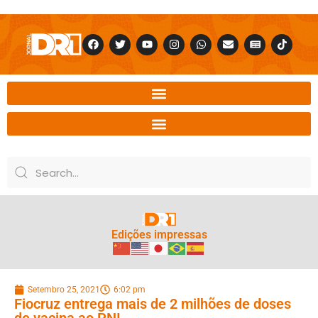
Edições impressas
Setembro 25, 2021
6:02 pm
Fiocruz entrega mais de 2 milhões de doses
de vacina ao PNI