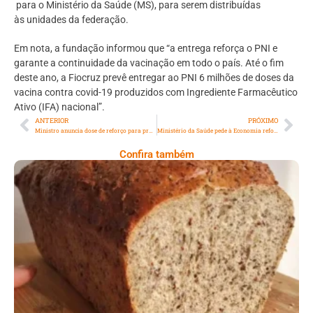
para o Ministério da Saúde (MS), para serem distribuídas
às unidades da federação.
Em nota, a fundação informou que “a entrega reforça o PNI e
garante a continuidade da vacinação em todo o país. Até o fim
deste ano, a Fiocruz prevê entregar ao PNI 6 milhões de doses da
vacina contra covid-19 produzidos com Ingrediente Farmacêutico
Ativo (IFA) nacional”.
ANTERIOR
PRÓXIMO
Ministro anuncia dose de reforço para profissionais de saúde
Ministério da Saúde pede à Economia reforço na verba para santas casas
Confira também
Comer Bem: Pão Low Carb