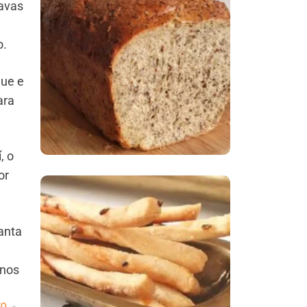
tavas
,
Comer Bem: Pão Low
o.
Carb
que e
ara
, o
or
Comer Bem:
Santa
Palitinhos De Cebola
E Salsa
inos
MO