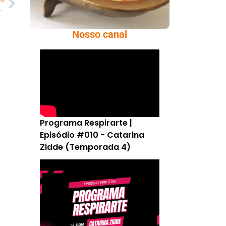
 máscara em bar no Rio de Janeiro
Nosso canal
Programa Respirarte |
Episódio #010 - Catarina
Zidde (Temporada 4)