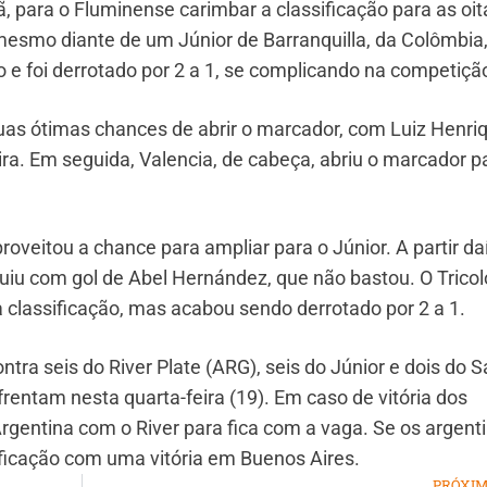
para o Fluminense carimbar a classificação para as oi
mesmo diante de um Júnior de Barranquilla, da Colômbia
o e foi derrotado por 2 a 1, se complicando na competiçã
duas ótimas chances de abrir o marcador, com Luiz Henri
ra. Em seguida, Valencia, de cabeça, abriu o marcador p
eitou a chance para ampliar para o Júnior. A partir daí
iu com gol de Abel Hernández, que não bastou. O Tricol
 classificação, mas acabou sendo derrotado por 2 a 1.
ntra seis do River Plate (ARG), seis do Júnior e dois do 
frentam nesta quarta-feira (19). Em caso de vitória dos
rgentina com o River para fica com a vaga. Se os argent
ficação com uma vitória em Buenos Aires.
PRÓXI