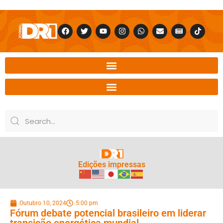
Edições impressas
Outubro 10, 2024
5:00 pm
Fórum debate potencial brasileiro em liderar
transição energética mundial