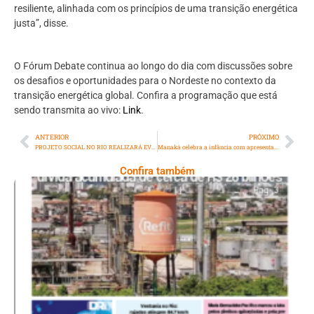
resiliente, alinhada com os princípios de uma transição energética
justa”, disse.
O Fórum Debate continua ao longo do dia com discussões sobre
os desafios e oportunidades para o Nordeste no contexto da
transição energética global. Confira a programação que está
sendo transmita ao vivo:
Link
.
ANTERIOR
PRÓXIMO
PROJETO SOCIAL NO RIO REALIZARÁ EVENTO GRATUITO E ABERTO AO PÚBLICO COM AÇÕES VOLTADAS PARA A SAÚDE DA MULHER
Manaká celebra a infância com apresentação gratuita no dia 17/10 no Centro do Rio
Confira também
Ano X – Número 367 08 A 14 De Agosto De
2026