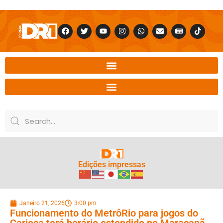
Edições impressas
Janeiro 21, 2026
3:00 pm
Funcionamento do MetrôRio para jogos do
Carioca terá horário estendido no Maracanã