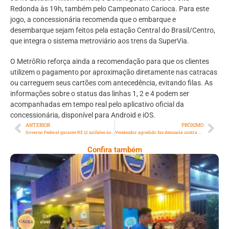
Redonda às 19h, também pelo Campeonato Carioca. Para este
jogo, a concessionária recomenda que o embarque e
desembarque sejam feitos pela estação Central do Brasil/Centro,
que integra o sistema metroviário aos trens da SuperVia.
O MetrôRio reforça ainda a recomendação para que os clientes
utilizem o pagamento por aproximação diretamente nas catracas
ou carreguem seus cartões com antecedência, evitando filas. As
informações sobre o status das linhas 1, 2 e 4 podem ser
acompanhadas em tempo real pelo aplicativo oficial da
concessionária, disponível para Android e iOS.
ANTERIOR
PRÓXIMO
Governo Federal garante R$ 12 milhões às escolas de samba do Grupo Especial carioca
Vendendor agredido faz denuncia contra ação da Seop no Arpoador
Confira também
Cencosud Promove Inovação No Brasil
Com A Participação Do Prezunic No Rio
Innovation Week 2026