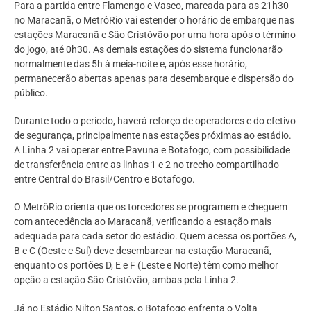
Para a partida entre Flamengo e Vasco, marcada para as 21h30
no Maracanã, o MetrôRio vai estender o horário de embarque nas
estações Maracanã e São Cristóvão por uma hora após o término
do jogo, até 0h30. As demais estações do sistema funcionarão
normalmente das 5h à meia-noite e, após esse horário,
permanecerão abertas apenas para desembarque e dispersão do
público.
Durante todo o período, haverá reforço de operadores e do efetivo
de segurança, principalmente nas estações próximas ao estádio.
A Linha 2 vai operar entre Pavuna e Botafogo, com possibilidade
de transferência entre as linhas 1 e 2 no trecho compartilhado
entre Central do Brasil/Centro e Botafogo.
O MetrôRio orienta que os torcedores se programem e cheguem
com antecedência ao Maracanã, verificando a estação mais
adequada para cada setor do estádio. Quem acessa os portões A,
B e C (Oeste e Sul) deve desembarcar na estação Maracanã,
enquanto os portões D, E e F (Leste e Norte) têm como melhor
opção a estação São Cristóvão, ambas pela Linha 2.
Já no Estádio Nilton Santos, o Botafogo enfrenta o Volta