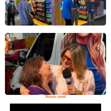
​Segurança Pública Lidera Queixas De
Moradores Do Rio Em Escuta Promovida Por
Antônia Fontenelle
Nosso canal