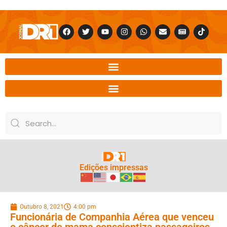
Edições impressas
Outubro 8, 2021
4:00 pm
Funcionária de Companhia Aérea que venceu
o câncer de mama conscientiza passageiros