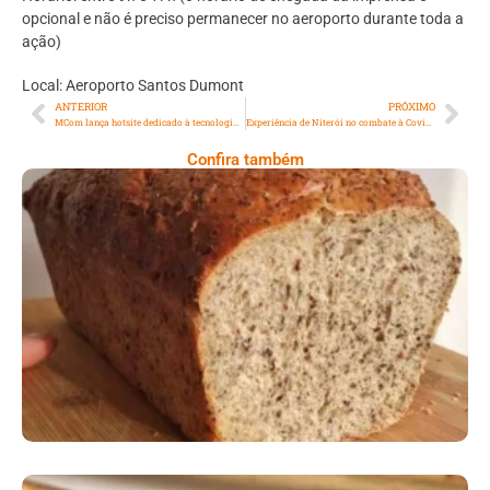
opcional e não é preciso permanecer no aeroporto durante toda a
ação)
Local: Aeroporto Santos Dumont
ANTERIOR
PRÓXIMO
MCom lança hotsite dedicado à tecnologia 5G
Experiência de Niterói no combate à Covid-19 é destaque em evento internacional
Confira também
Comer Bem: Pão Low Carb