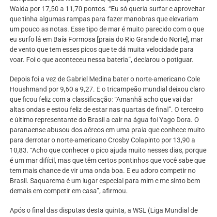
Waida por 17,50 a 11,70 pontos. “Eu só queria surfar e aproveitar
que tinha algumas rampas para fazer manobras que elevariam
um pouco as notas. Esse tipo de mar é muito parecido com o que
eu surfo lá em Baía Formosa [praia do Rio Grande do Norte], mar
de vento que tem esses picos que te dá muita velocidade para
voar. Foi o que aconteceu nessa bateria”, declarou o potiguar.
Depois foi a vez de Gabriel Medina bater o norte-americano Cole
Houshmand por 9,60 a 9,27. E o tricampeão mundial deixou claro
que ficou feliz com a classificação: “Amanhã acho que vai dar
altas ondas e estou feliz de estar nas quartas de final”. O terceiro
e último representante do Brasil a cair na água foi Yago Dora. O
paranaense abusou dos aéreos em uma praia que conhece muito
para derrotar o norte-americano Crosby Colapinto por 13,90 a
10,83. “Acho que conhecer o pico ajuda muito nesses dias, porque
é um mar difícil, mas que têm certos pontinhos que você sabe que
tem mais chance de vir uma onda boa. E eu adoro competir no
Brasil. Saquarema é um lugar especial para mim e me sinto bem
demais em competir em casa”, afirmou.
Após o final das disputas desta quinta, a WSL (Liga Mundial de