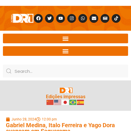
Edições impressas
Junho 28, 2024
12:00 pm
Gabriel Medina, Italo Ferreira e Yago Dora
avançam em Saquarema