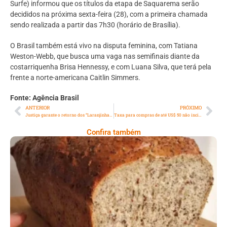
Surfe) informou que os títulos da etapa de Saquarema serão
decididos na próxima sexta-feira (28), com a primeira chamada
sendo realizada a partir das 7h30 (horário de Brasília).
O Brasil também está vivo na disputa feminina, com Tatiana
Weston-Webb, que busca uma vaga nas semifinais diante da
costarriquenha Brisa Hennessy, e com Luana Silva, que terá pela
frente a norte-americana Caitlin Simmers.
Fonte: Agência Brasil
ANTERIOR
PRÓXIMO
Justiça garante o retorno dos “Laranjinhas” em Itaboraí
Taxa para compras de até US$ 50 não incidirá sobre medicamentos
Confira também
Comer Bem: Pão Low Carb