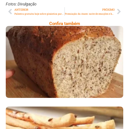
Fotos: Divulgação
ANTERIOR
PRÓXIMO
Palestra gratuita hoje sobre ginástica para o cérebro
Premiação da Ancec: noite de emoções e honrarias
Confira também
Comer Bem: Pão Low Carb