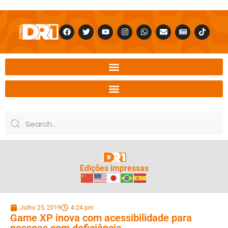
Edições impressas
Julho 25, 2019
4:24 pm
Game XP inova com acessibilidade para
pessoas com deficiência