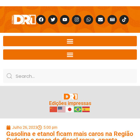
Edições impressas
Julho 26, 2023
5:00 pm
Gasolina e etanol ficam mais caros na Região
Sudeste e preço do diesel recua, aponta