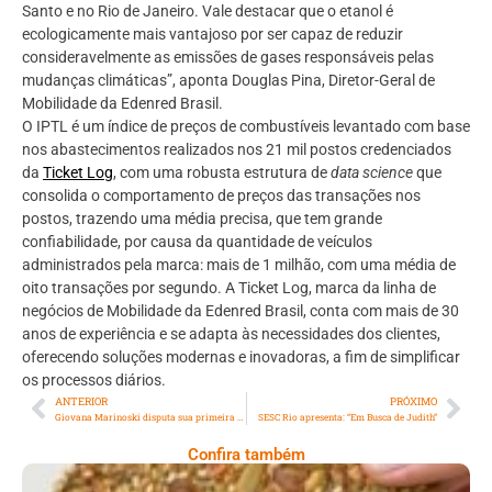
Santo e no Rio de Janeiro. Vale destacar que o etanol é
ecologicamente mais vantajoso por ser capaz de reduzir
consideravelmente as emissões de gases responsáveis pelas
mudanças climáticas”, aponta Douglas Pina, Diretor-Geral de
Mobilidade da Edenred Brasil.
O IPTL é um índice de preços de combustíveis levantado com base
nos abastecimentos realizados nos 21 mil postos credenciados
da
Ticket Log
, com uma robusta estrutura de
data science
que
consolida o comportamento de preços das transações nos
postos, trazendo uma média precisa, que tem grande
confiabilidade, por causa da quantidade de veículos
administrados pela marca: mais de 1 milhão, com uma média de
oito transações por segundo. A Ticket Log, marca da linha de
negócios de Mobilidade da Edenred Brasil, conta com mais de 30
anos de experiência e se adapta às necessidades dos clientes,
oferecendo soluções modernas e inovadoras, a fim de simplificar
os processos diários.
ANTERIOR
PRÓXIMO
Giovana Marinoski disputa sua primeira Copa Brasil de Kart
SESC Rio apresenta: “Em Busca de Judith”
Confira também