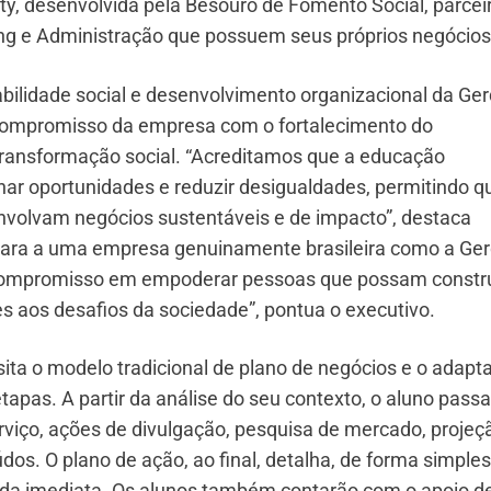
, desenvolvida pela Besouro de Fomento Social, parcei
ing e Administração que possuem seus próprios negócios
abilidade social e desenvolvimento organizacional da Ger
compromisso da empresa com o fortalecimento do
ansformação social. “Acreditamos que a educação
ar oportunidades e reduzir desigualdades, permitindo q
nvolvam negócios sustentáveis e de impacto”, destaca
 para a uma empresa genuinamente brasileira como a Ge
 compromisso em empoderar pessoas que possam constru
s aos desafios da sociedade”, pontua o executivo.
ta o modelo tradicional de plano de negócios e o adapt
as. A partir da análise do seu contexto, o aluno passa
rviço, ações de divulgação, pesquisa de mercado, projeç
údos. O plano de ação, ao final, detalha, de forma simples
enda imediata. Os alunos também contarão com o apoio d