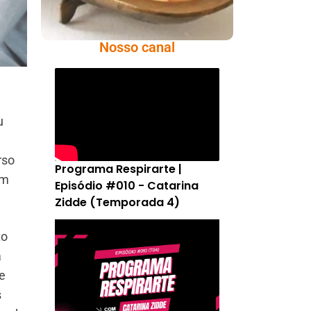
Nosso canal
u
rso
Programa Respirarte |
um
Episódio #010 - Catarina
Zidde (Temporada 4)
to
a
e
s