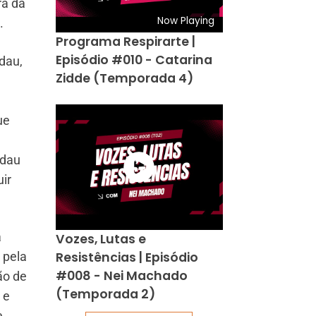
ra da
Now Playing
.
Programa Respirarte |
Episódio #010 - Catarina
dau,
Zidde (Temporada 4)
ue
rdau
ir
a
Vozes, Lutas e
Resistências | Episódio
 pela
#008 - Nei Machado
ão de
(Temporada 2)
 e
e