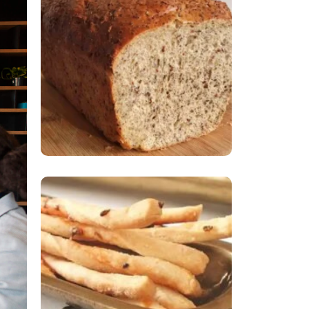
Comer Bem: Pão Low
Carb
Comer Bem:
Palitinhos De Cebola
E Salsa