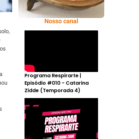
Nosso canal
solo,
e
dos
a
Programa Respirarte |
Episódio #010 - Catarina
hou
Zidde (Temporada 4)
s