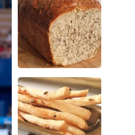
Comer Bem: Pão Low
Carb
Comer Bem:
Palitinhos De Cebola
E Salsa