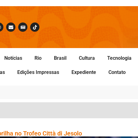
Notícias
Rio
Brasil
Cultura
Tecnologia
tas
Edições Impressas
Expediente
Contato
rilha no Trofeo Città di Jesolo