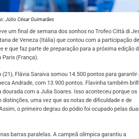
o: Júlio César Guimarães
teve um final de semana dos sonhos no Trofeo Città di Je
ana de Veneza (Itália) que contou com a participação d
e e que faz parte de preparação para a próxima edição 
 Paris (França).
 (21), Flávia Saraiva somou 14.500 pontos para garantir 
ebeca Andrade, com 13.900 pontos. Flavinha também bril
ha dourada com a Julia Soares. Isso aconteceu porque os
distinções, uma vez que as notas de dificuldade e de
 Assim, o primeiro degrau do pódio foi ocupado pelas dua
s barras paralelas. A campeã olímpica garantiu a