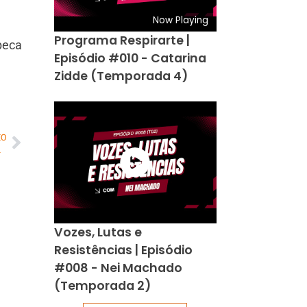
Now Playing
Programa Respirarte |
beca
Episódio #010 - Catarina
Zidde (Temporada 4)
MO
eus pedidos
Vozes, Lutas e
Resistências | Episódio
#008 - Nei Machado
(Temporada 2)