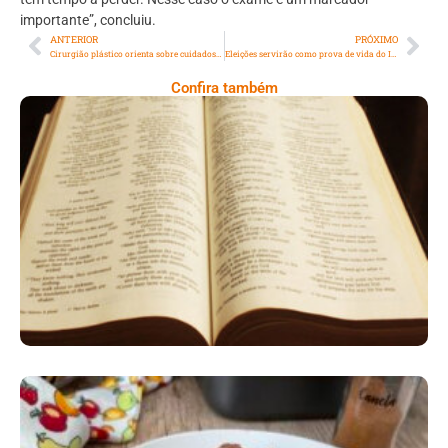
importante”, concluiu.
ANTERIOR
PRÓXIMO
Cirurgião plástico orienta sobre cuidados na hora de realizar procedimento estético
Eleições servirão como prova de vida do INSS
Confira também
A Bíblia Como Ela É: A Queda De Israel –
Quando A Rebeldia Abre Caminho Para A
Destruição