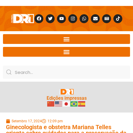
Edições impressas
Setembro 17, 2024
12:09 pm
Ginecologista e obstetra Mariana Telles
orienta sobre cuidados para a preservação da