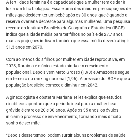
A fertilidade feminina é a capacidade que a mulher tem de dar à
luz a um filho biológico. Essa é uma das maiores preocupações de
mães que decidem ter um bebê após os 30 anos, que é quando a
reserva ovariana decresce para algumas mulheres. Uma pesquisa
recente do Instituto Brasileiro de Geografia e Estatística (IBGE)
indica que a idade média para ter filhos no país é de 27,7 anos,
mas as projeções indicam também que essa média deverá atingir
31,3 anos em 2070.
Com ao menos dois filhos por mulher em idade reprodutiva, em
2023, Roraima é o único estado ainda em crescimento
populacional. Depois vem Mato Grosso (1,98) e Amazonas segue
em terceiro no ranking nacional (1,96). A previsão do IBGE é que a
população brasileira comece a diminuir em 2042.
A ginecologista e obstetra Mariana Telles explica que estudos
científicos apontam que o período ideal para a mulher ficar
grávida é entre os 20 e 30 anos. Após os 35 anos, os óvulos
iniciam o processo de envelhecimento, tornando mais difícil o
sonho de ser mãe.
“Depois desse tempo, podem surgir alguns problemas de saúde