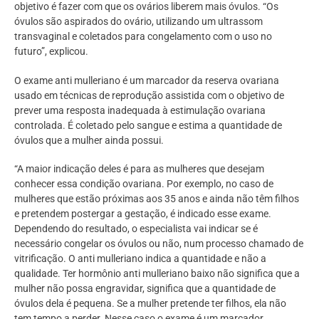
objetivo é fazer com que os ovários liberem mais óvulos. “Os
óvulos são aspirados do ovário, utilizando um ultrassom
transvaginal e coletados para congelamento com o uso no
futuro”, explicou.
O exame anti mulleriano é um marcador da reserva ovariana
usado em técnicas de reprodução assistida com o objetivo de
prever uma resposta inadequada à estimulação ovariana
controlada. É coletado pelo sangue e estima a quantidade de
óvulos que a mulher ainda possui.
“A maior indicação deles é para as mulheres que desejam
conhecer essa condição ovariana. Por exemplo, no caso de
mulheres que estão próximas aos 35 anos e ainda não têm filhos
e pretendem postergar a gestação, é indicado esse exame.
Dependendo do resultado, o especialista vai indicar se é
necessário congelar os óvulos ou não, num processo chamado de
vitrificação. O anti mulleriano indica a quantidade e não a
qualidade. Ter hormônio anti mulleriano baixo não significa que a
mulher não possa engravidar, significa que a quantidade de
óvulos dela é pequena. Se a mulher pretende ter filhos, ela não
tem tempo a perder. Nesse caso o exame é um marcador