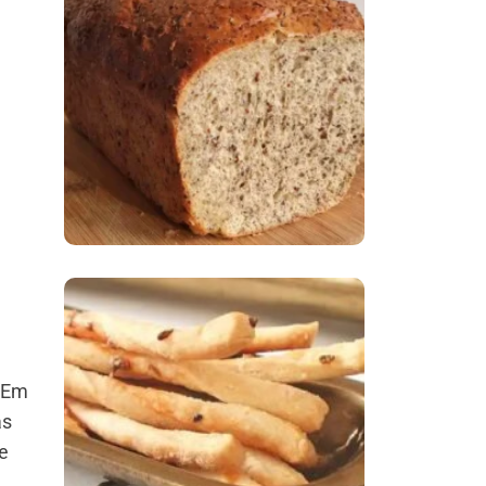
Comer Bem: Pão Low
Carb
Comer Bem:
Palitinhos De Cebola
. Em
E Salsa
as
te