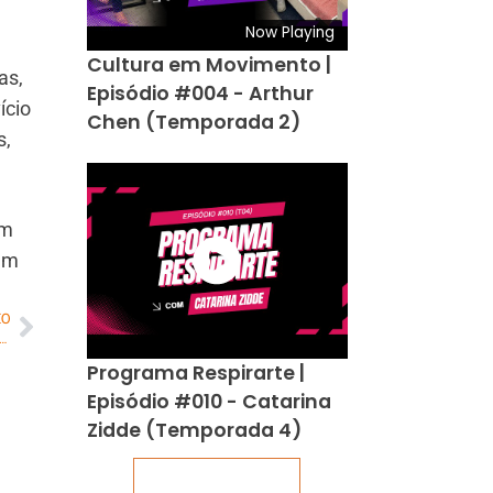
Now Playing
Cultura em Movimento |
as,
Episódio #004 - Arthur
ício
Chen (Temporada 2)
s,
um
lém
MO
m primeiros 211 brasileiros repatriados de Israel chega ao Brasil
Programa Respirarte |
Episódio #010 - Catarina
Zidde (Temporada 4)
Veja mais