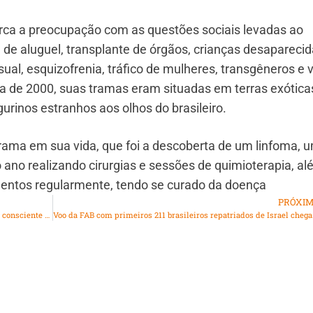
rca a preocupação com as questões sociais levadas ao
a de aluguel, transplante de órgãos, crianças desaparecid
al, esquizofrenia, tráfico de mulheres, transgêneros e v
ada de 2000, suas tramas eram situadas em terras exótica
urinos estranhos aos olhos do brasileiro.
drama em sua vida, que foi a descoberta de um linfoma, 
ano realizando cirurgias e sessões de quimioterapia, a
mentos regularmente, tendo se curado da doença
PRÓXI
Governo Federal faz consulta pública sobre guia para uso consciente de celulares e tablets por crianças e adolescentes
Voo da FAB co