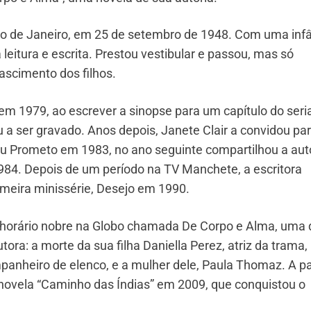
Rio de Janeiro, em 25 de setembro de 1948. Com uma inf
 leitura e escrita. Prestou vestibular e passou, mas só
ascimento dos filhos.
em 1979, ao escrever a sinopse para um capítulo do seri
a ser gravado. Anos depois, Janete Clair a convidou pa
Eu Prometo em 1983, no ano seguinte compartilhou a aut
984. Depois de um período na TV Manchete, a escritora
imeira minissérie, Desejo em 1990.
 horário nobre na Globo chamada De Corpo e Alma, uma 
ora: a morte da sua filha Daniella Perez, atriz da trama,
anheiro de elenco, e a mulher dele, Paula Thomaz. A pa
novela “Caminho das Índias” em 2009, que conquistou o