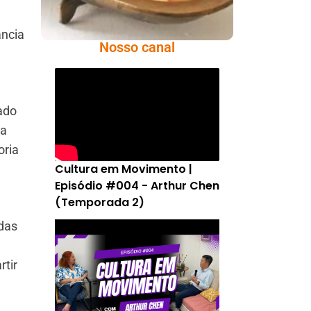
ância
Nosso canal
ado
ra
oria
Cultura em Movimento |
Episódio #004 - Arthur Chen
(Temporada 2)
das
rtir