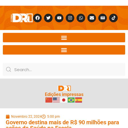
Edições impressas
Novembro 22, 2024
5:00 pm
Governo destina mais de R$ 90 milhões para
ações de Saúde na Escola