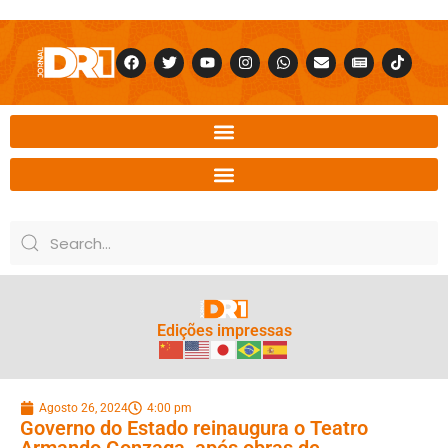
Edições impressas
Agosto 26, 2024
4:00 pm
Governo do Estado reinaugura o Teatro
Armando Gonzaga, após obras de