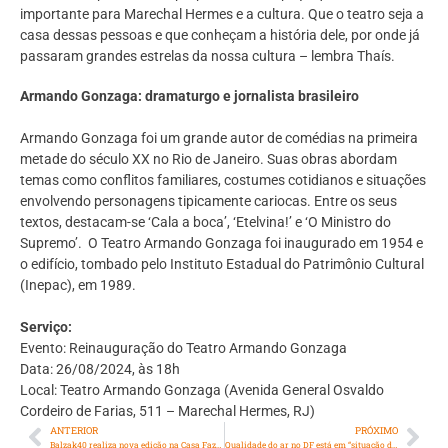
importante para Marechal Hermes e a cultura. Que o teatro seja a
casa dessas pessoas e que conheçam a história dele, por onde já
passaram grandes estrelas da nossa cultura – lembra Thaís.
Armando Gonzaga: dramaturgo e jornalista brasileiro
Armando Gonzaga foi um grande autor de comédias na primeira
metade do século XX no Rio de Janeiro. Suas obras abordam
temas como conflitos familiares, costumes cotidianos e situações
envolvendo personagens tipicamente cariocas. Entre os seus
textos, destacam-se ‘Cala a boca’, ‘Etelvina!’ e ‘O Ministro do
Supremo’. O Teatro Armando Gonzaga foi inaugurado em 1954 e
o edifício, tombado pelo Instituto Estadual do Patrimônio Cultural
(Inepac), em 1989.
Serviço:
Evento: Reinauguração do Teatro Armando Gonzaga
Data: 26/08/2024, às 18h
Local: Teatro Armando Gonzaga (Avenida General Osvaldo
Cordeiro de Farias, 511 – Marechal Hermes, RJ)
ANTERIOR
PRÓXIMO
Balzak40 realiza nova edição na Casa Fazedoria, no Jardim Botânico
Qualidade do ar no DF está em “situação delicada”