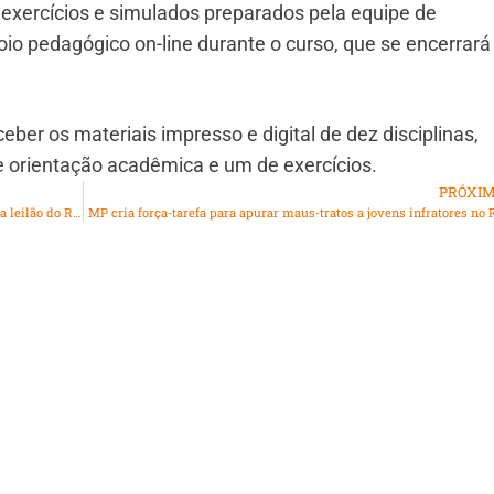
exercícios e simulados preparados pela equipe de
oio pedagógico on-line durante o curso, que se encerrar
ber os materiais impresso e digital de dez disciplinas,
e orientação acadêmica e um de exercícios.
PRÓXI
Secretaria doa objetos pessoais de atletas renomados para leilão do RioSolidario
MP cria força-tarefa para apurar maus-tratos a jovens infratores no 