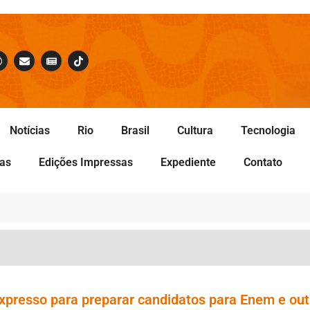
Notícias
Rio
Brasil
Cultura
Tecnologia
tas
Edições Impressas
Expediente
Contato
xpresso para preparar candidatos para Enem e out