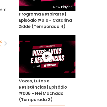
Now Playing
á em
Programa Respirarte |
Episódio #010 - Catarina
Zidde (Temporada 4)
MO
RJ
Vozes, Lutas e
Resistências | Episódio
#008 - Nei Machado
(Temporada 2)