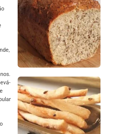
ão
Comer Bem: Pão Low
Carb
e
ande,
unos.
levá-
ve
Comer Bem:
bular
Palitinhos De Cebola
E Salsa
do