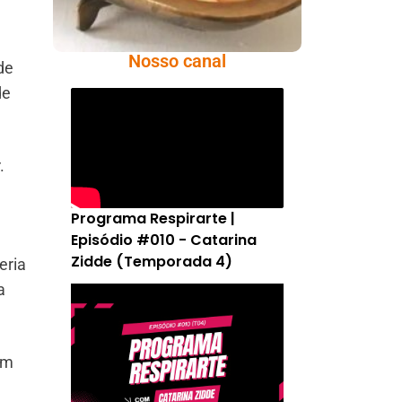
m
Nosso canal
de
de
.
Programa Respirarte |
Episódio #010 - Catarina
Zidde (Temporada 4)
eria
a
ém