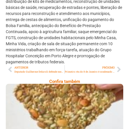
distribuição de kits de medicamentos, reconstrução de unidades
básicas de saúde, recuperação de estradas e pontes, liberação de
recursos para reconstrução e atendimento aos municípios,
entrega de cestas de alimentos, unificação do pagamento do
Bolsa Família, antecipação do Benefício de Prestação
Continuada, apoio à agricultura familiar, saque emergencial do
FGTS, construção de unidades habitacionais pelo Minha Casa,
Minha Vida, criação de sala de situação permanente com 10
ministérios trabalhando em força-tarefa, atuação do Grupo
Hospitalar Conceição em Porto Alegre e prorrogação de
pagamentos de tributos federais.
ANTERIOR
PRÓXIMO
Deputado Guilherme Delaroli defende menos tempo para concessão do Vale Social
Primeiro réu do 8 de Janeiro é condenado a 17 anos de prisão
Confira também
Comer Bem: Cracker De Sementes