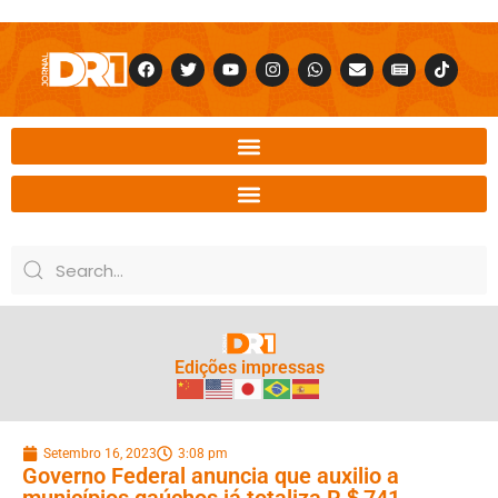
Edições impressas
Setembro 16, 2023
3:08 pm
Governo Federal anuncia que auxilio a
municípios gaúchos já totaliza R＄741