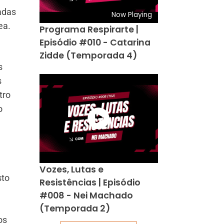
adas
Now Playing
ea.
Programa Respirarte |
Episódio #010 - Catarina
Zidde (Temporada 4)
s
s
tro
o
Vozes, Lutas e
sto
Resistências | Episódio
#008 - Nei Machado
(Temporada 2)
os