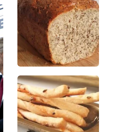
Comer Bem: Pão Low
Carb
Comer Bem:
Palitinhos De Cebola
E Salsa