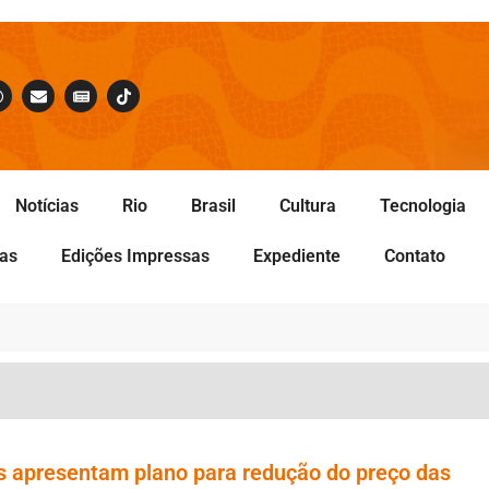
Notícias
Rio
Brasil
Cultura
Tecnologia
tas
Edições Impressas
Expediente
Contato
s apresentam plano para redução do preço das