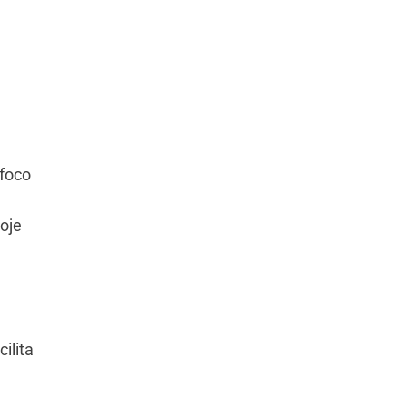
 foco
oje
ilita