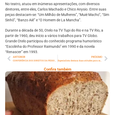
No teatro, atuou em inúmeras apresentações, com diversos
diretores, entre eles, Carlos Machado e Chico Anysio. Entre suas
peças destacam-se: “Um Milhão de Mulheres”, “Muié Macho”, “Sim
Sinhô”, “Banzo Aiê” e “O Homem de La Mancha”.
Durante a década de 50, Otelo na TV Tupi do Rio e na TV Rio, a
partir de 1960, deu início a vários trabalhos para TV Globo.
Grande Otelo participou do conhecido programa humorístico
“Escolinha do Professor Raimundo” em 1990 e da novela
“Renascer” em 1993.
ANTERIOR
PRÓXIMO
CONFERÊNCIA DOS DIREITOS DA PESSOA COM DEFICIÊNCIA DISCUTE POLÍTICAS PÚBLICAS EM MAGÉ
Especialista destaca duas atitudes para melhorar a sua alimentação a partir de hoje
Confira também
Comer Bem: Pão Low Carb