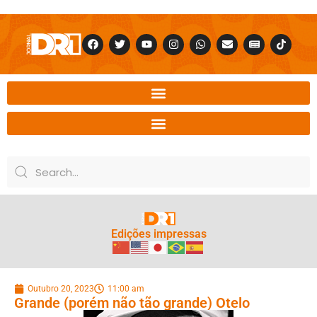
Edições impressas
Outubro 20, 2023
11:00 am
Grande (porém não tão grande) Otelo