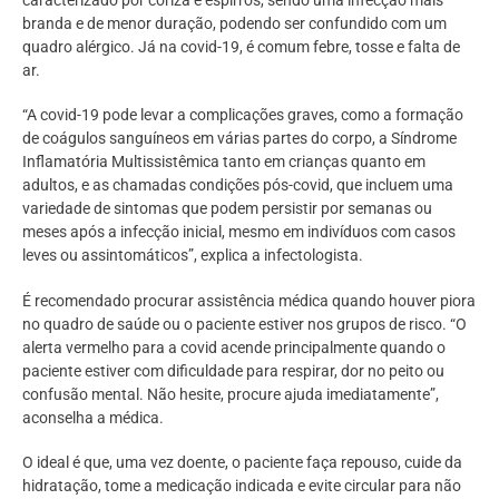
caracterizado por coriza e espirros, sendo uma infecção mais
branda e de menor duração, podendo ser confundido com um
quadro alérgico. Já na covid-19, é comum febre, tosse e falta de
ar.
“A covid-19 pode levar a complicações graves, como a formação
de coágulos sanguíneos em várias partes do corpo, a Síndrome
Inflamatória Multissistêmica tanto em crianças quanto em
adultos, e as chamadas condições pós-covid, que incluem uma
variedade de sintomas que podem persistir por semanas ou
meses após a infecção inicial, mesmo em indivíduos com casos
leves ou assintomáticos”, explica a infectologista.
É recomendado procurar assistência médica quando houver piora
no quadro de saúde ou o paciente estiver nos grupos de risco. “O
alerta vermelho para a covid acende principalmente quando o
paciente estiver com dificuldade para respirar, dor no peito ou
confusão mental. Não hesite, procure ajuda imediatamente”,
aconselha a médica.
O ideal é que, uma vez doente, o paciente faça repouso, cuide da
hidratação, tome a medicação indicada e evite circular para não