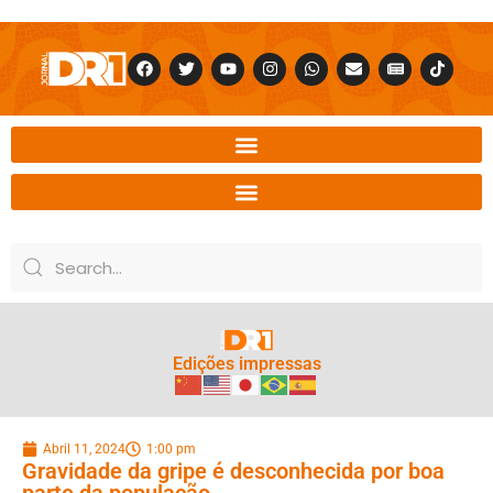
Edições impressas
Abril 11, 2024
1:00 pm
Gravidade da gripe é desconhecida por boa
parte da população