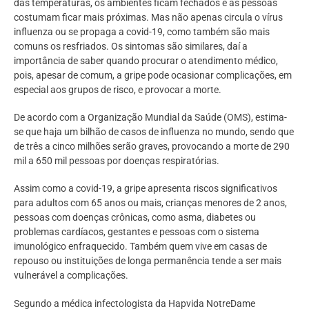
das temperaturas, os ambientes ficam fechados e as pessoas
costumam ficar mais próximas. Mas não apenas circula o vírus
influenza ou se propaga a covid-19, como também são mais
comuns os resfriados. Os sintomas são similares, daí a
importância de saber quando procurar o atendimento médico,
pois, apesar de comum, a gripe pode ocasionar complicações, em
especial aos grupos de risco, e provocar a morte.
De acordo com a Organização Mundial da Saúde (OMS), estima-
se que haja um bilhão de casos de influenza no mundo, sendo que
de três a cinco milhões serão graves, provocando a morte de 290
mil a 650 mil pessoas por doenças respiratórias.
Assim como a covid-19, a gripe apresenta riscos significativos
para adultos com 65 anos ou mais, crianças menores de 2 anos,
pessoas com doenças crônicas, como asma, diabetes ou
problemas cardíacos, gestantes e pessoas com o sistema
imunológico enfraquecido. Também quem vive em casas de
repouso ou instituições de longa permanência tende a ser mais
vulnerável a complicações.
Segundo a médica infectologista da Hapvida NotreDame