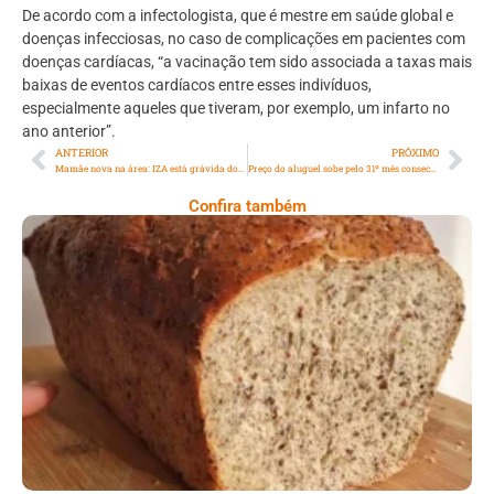
De acordo com a infectologista, que é mestre em saúde global e
doenças infecciosas, no caso de complicações em pacientes com
doenças cardíacas, “a vacinação tem sido associada a taxas mais
baixas de eventos cardíacos entre esses indivíduos,
especialmente aqueles que tiveram, por exemplo, um infarto no
ano anterior”.
ANTERIOR
PRÓXIMO
Mamãe nova na área: IZA está grávida do primeiro filho
Preço do aluguel sobe pelo 31º mês consecutivo no Rio; em Ipanema, m² passa dos R$ 100, revela Índice QuintoAndar Imovelweb
Confira também
Comer Bem: Pão Low Carb