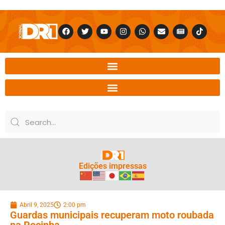
Edições impressas
Abril 9, 2025
2:00 pm
Guardas municipais recuperam moto roubada
na Rocinha