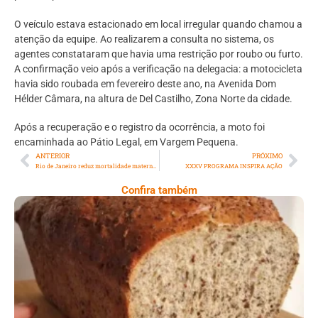
O veículo estava estacionado em local irregular quando chamou a
atenção da equipe. Ao realizarem a consulta no sistema, os
agentes constataram que havia uma restrição por roubo ou furto.
A confirmação veio após a verificação na delegacia: a motocicleta
havia sido roubada em fevereiro deste ano, na Avenida Dom
Hélder Câmara, na altura de Del Castilho, Zona Norte da cidade.
Após a recuperação e o registro da ocorrência, a moto foi
encaminhada ao Pátio Legal, em Vargem Pequena.
ANTERIOR
PRÓXIMO
Rio de Janeiro reduz mortalidade materna em 18% e enfermagem tem papel crucial na conquista
XXXV PROGRAMA INSPIRA AÇÃO
Confira também
Comer Bem: Pão Low Carb