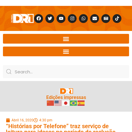
Edições impressas
Abril 16, 2020
4:30 pm
“Histórias por Telefone” traz serviço de
leitura para idosos no período de reclusão