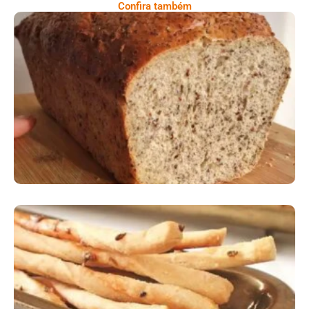
Confira também
Comer Bem: Pão Low Carb
Comer Bem: Palitinhos De Cebola E Salsa