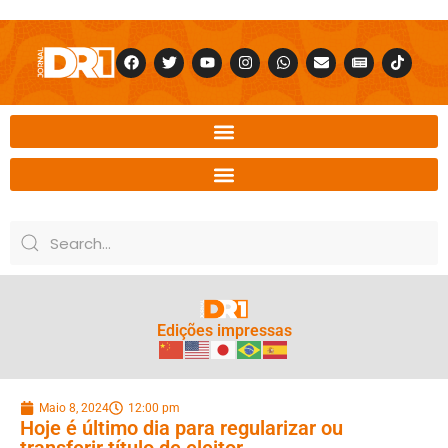
Edições impressas
Maio 8, 2024
12:00 pm
Hoje é último dia para regularizar ou
transferir título de eleitor