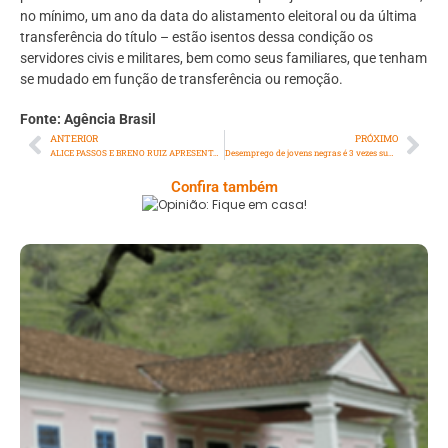
no mínimo, um ano da data do alistamento eleitoral ou da última
transferência do título – estão isentos dessa condição os
servidores civis e militares, bem como seus familiares, que tenham
se mudado em função de transferência ou remoção.
Fonte: Agência Brasil
ANTERIOR
PRÓXIMO
ALICE PASSOS E BRENO RUIZ APRESENTAM SHOW “MILAGRES”
Desemprego de jovens negras é 3 vezes superior ao dos homens brancos
Confira também
Opinião: Fique Em Casa!
Serra: Fazenda Santa Cecília – Um Legado
Histórico Repleto De Beleza