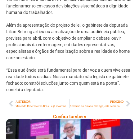
funcionamento em casos de violações sistemáticas à dignidade
humana do trabalhador.
Além da apresentação do projeto de lei, o gabinete da deputada
Lilian Behring articulou a realização de uma audiência pública,
prevista para abril, com o objetivo de ampliar o debate, ouvir
profissionais da enfermagem, entidades representativas,
especialistas e órgãos de fiscalização sobre a realidade do home
care no estado.
“Essa audiência será fundamental para dar voz a quem vive essa
realidade todos os dias. Nosso mandato não legisla de gabinete
fechado: constrói soluções junto com quem está na ponta”,
conclui a deputada.
ANTERIOR
PRÓXIMO
Mercado Pet cresce no Brasil e já movimenta 70 bilhões por ano
Governo do Estado divulga, esta semana, 2,2 mil oportunidades de emprego formal, estágio e jovem aprendiz
Confira também