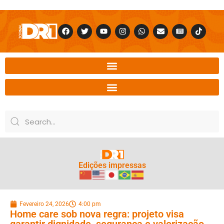
Edições impressas
Fevereiro 24, 2026
4:00 pm
Home care sob nova regra: projeto visa
garantir dignidade, segurança e valorização