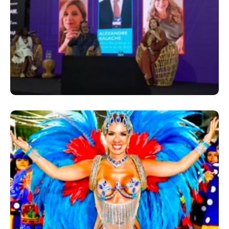
Longevidade, Inclusão E Futuro Marcam
Rio Innovation Week
Dani Sant’Anna É Confirmada Como Rainha
De Bateria Da Independentes De Olaria
Para O Carnaval 2027