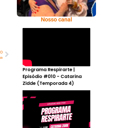
Nosso canal
MO
na
Programa Respirarte |
Episódio #010 - Catarina
Zidde (Temporada 4)