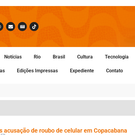
Notícias
Rio
Brasil
Cultura
Tecnologia
tas
Edições Impressas
Expediente
Contato
s acusação de roubo de celular em Copacabana