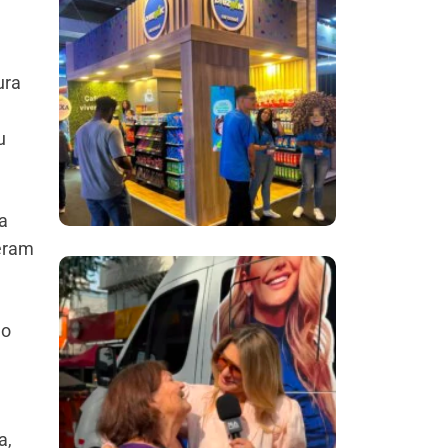
Inovação No Brasil
Com A Participação
Do Prezunic No Rio
ura
Innovation Week
u
2026
a
eram
​Segurança Pública
Lidera Queixas De
 o
Moradores Do Rio Em
Escuta Promovida
Por Antônia
Fontenelle
a,