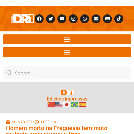
Edições impressas
Maio 20, 2026
11:00 am
Homem morto na Freguesia tem moto
roubada após ataque a tiros