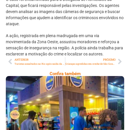
Capital, que ficará responsável pelas investigações. Os agentes
devem analisar as imagens das câmeras de segurança e buscar
informações que ajudem a identificar os criminosos envolvidos no
ataque.
A ação, registrada em plena madrugada em uma via
movimentada da Zona Oeste, assustou moradores e reforçou a
sensação de insegurança na região. A polícia ainda trabalha para
esclarecer a motivação do crime e localizar os autores.
ANTERIOR
PRÓXIMO
Turistas assaltados no Rio após saída da Pedra do Sal relatam momentos de tensão
Crianças agredidas em creche de São Gonçalo mobilizam polícia e MPRJ
Confira também
Cencosud Promove Inovação No Brasil
Com A Participação Do Prezunic No Rio
Innovation Week 2026