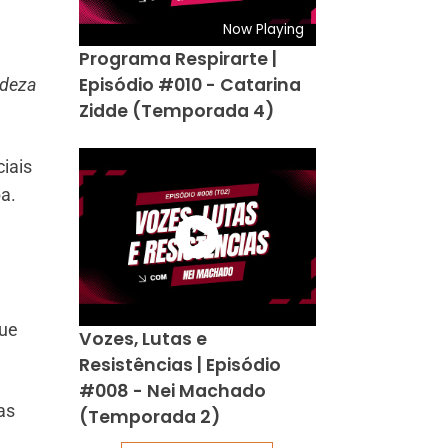
Now Playing
Programa Respirarte |
Episódio #010 - Catarina
ndeza
Zidde (Temporada 4)
ciais
a.
que
Vozes, Lutas e
Resistências | Episódio
#008 - Nei Machado
as
(Temporada 2)