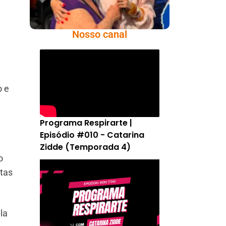
Nosso canal
o e
Programa Respirarte |
Episódio #010 - Catarina
Zidde (Temporada 4)
o
stas
la