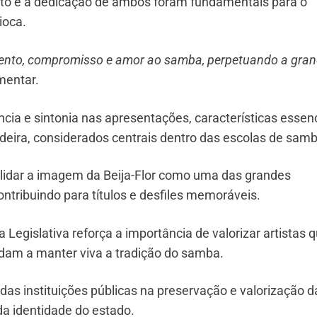
nto e a dedicação de ambos foram fundamentais para o
ioca.
lento, compromisso e amor ao samba, perpetuando a gra
mentar.
ncia e sintonia nas apresentações, características essen
deira, considerados centrais dentro das escolas de samb
olidar a imagem da Beija-Flor como uma das grandes
ontribuindo para títulos e desfiles memoráveis.
Legislativa reforça a importância de valorizar artistas 
udam a manter viva a tradição do samba.
s instituições públicas na preservação e valorização d
da identidade do estado.