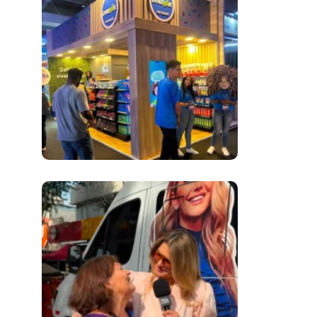
Inovação No Brasil
Com A Participação
Do Prezunic No Rio
Innovation Week
2026
​Segurança Pública
Lidera Queixas De
Moradores Do Rio Em
Escuta Promovida
Por Antônia
Fontenelle