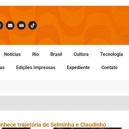
Notícias
Rio
Brasil
Cultura
Tecnologia
tas
Edições Impressas
Expediente
Contato
nhece trajetória de Selminha e Claudinho