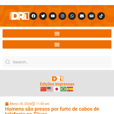
Edições impressas
Março 30, 2026
11:00 am
Homens são presos por furto de cabos de
telefonia na Tijuca