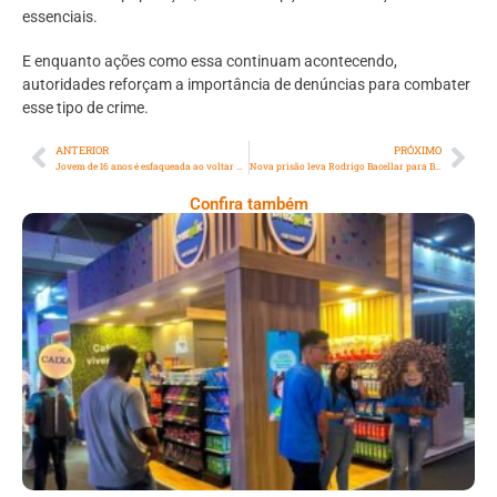
essenciais.
E enquanto ações como essa continuam acontecendo,
autoridades reforçam a importância de denúncias para combater
esse tipo de crime.
ANTERIOR
PRÓXIMO
Jovem de 16 anos é esfaqueada ao voltar para casa em Japeri
Nova prisão leva Rodrigo Bacellar para Bangu 8, presídio de políticos
Confira também
Cencosud Promove Inovação No Brasil
Com A Participação Do Prezunic No Rio
Innovation Week 2026