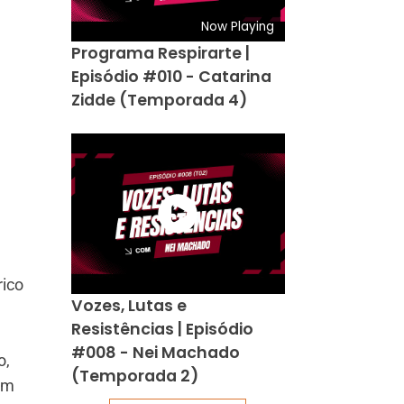
Now Playing
Programa Respirarte |
Episódio #010 - Catarina
Zidde (Temporada 4)
rico
Vozes, Lutas e
Resistências | Episódio
#008 - Nei Machado
o,
(Temporada 2)
om