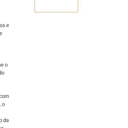
Veja mais
os e
e
me o
do
 com
, o
o da