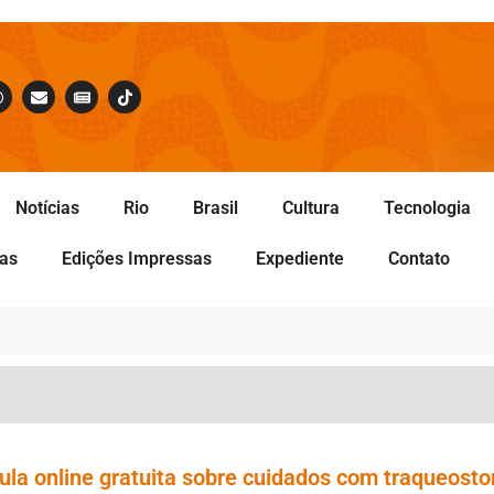
Notícias
Rio
Brasil
Cultura
Tecnologia
tas
Edições Impressas
Expediente
Contato
ula online gratuita sobre cuidados com traqueost