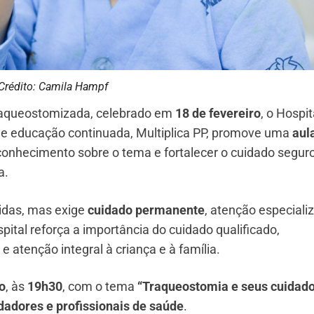
Crédito: Camila Hampf
Traqueostomizada, celebrado em
18 de fevereiro
, o Hospit
de educação continuada, Multiplica PP, promove uma
aul
conhecimento sobre o tema e fortalecer o cuidado segur
a.
idas, mas exige
cuidado permanente
, atenção especiali
spital reforça a importância do cuidado qualificado,
 atenção integral à criança e à família.
o
, às
19h30
, com o tema
“Traqueostomia e seus cuidad
idadores e profissionais de saúde
.