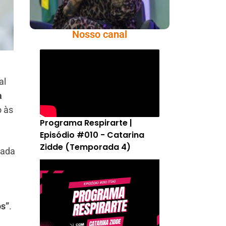
Nosso canal
al
a
o às
Programa Respirarte |
Episódio #010 - Catarina
Zidde (Temporada 4)
zada
os”
.