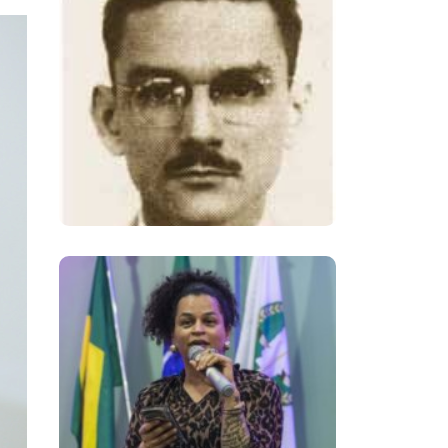
Mário Alves, Um Dos
Principais
Opositores Da
Ditadura Militar
Brasileira
Neon Cunha,
Referência Na
Defesa Dos Direitos
Da População
LGBTQIAPN+