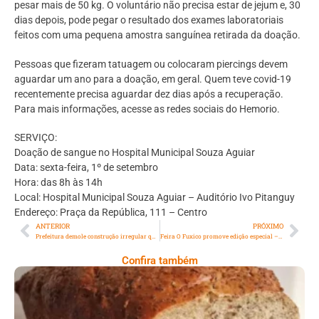
pesar mais de 50 kg. O voluntário não precisa estar de jejum e, 30
dias depois, pode pegar o resultado dos exames laboratoriais
feitos com uma pequena amostra sanguínea retirada da doação.
Pessoas que fizeram tatuagem ou colocaram piercings devem
aguardar um ano para a doação, em geral. Quem teve covid-19
recentemente precisa aguardar dez dias após a recuperação.
Para mais informações, acesse as redes sociais do Hemorio.
SERVIÇO:
Doação de sangue no Hospital Municipal Souza Aguiar
Data: sexta-feira, 1º de setembro
Hora: das 8h às 14h
Local: Hospital Municipal Souza Aguiar – Auditório Ivo Pitanguy
Endereço: Praça da República, 111 – Centro
ANTERIOR
PRÓXIMO
Prefeitura demole construção irregular que ocupava metade de rua no Recreio dos Bandeirantes
Feira O Fuxico promove edição especial – Comida de Boteco
Confira também