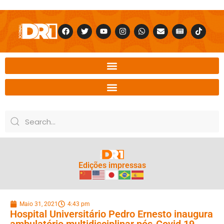
Edições impressas
Maio 31, 2021
4:43 pm
Hospital Universitário Pedro Ernesto inaugura
ambulatório multidisciplinar pós-Covid 19