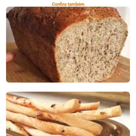
Confira também
Comer Bem: Pão Low Carb
Comer Bem: Palitinhos De Cebola E Salsa