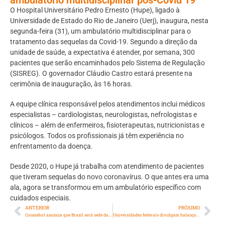
O Hospital Universitário Pedro Ernesto (Hupe), ligado à
Universidade de Estado do Rio de Janeiro (Uerj), inaugura, nesta
segunda-feira (31), um ambulatório multidisciplinar para o
tratamento das sequelas da Covid-19. Segundo a direção da
unidade de saúde, a expectativa é atender, por semana, 300
pacientes que serão encaminhados pelo Sistema de Regulação
(SISREG). O governador Cláudio Castro estará presente na
cerimônia de inauguração, às 16 horas.
A equipe clínica responsável pelos atendimentos inclui médicos
especialistas – cardiologistas, neurologistas, nefrologistas e
clínicos – além de enfermeiros, fisioterapeutas, nutricionistas e
psicólogos. Todos os profissionais já têm experiência no
enfrentamento da doença.
Desde 2020, o Hupe já trabalha com atendimento de pacientes
que tiveram sequelas do novo coronavírus. O que antes era uma
ala, agora se transformou em um ambulatório específico com
cuidados especiais.
ANTERIOR
PRÓXIMO
Conmebol anuncia que Brasil será sede da Copa América deste ano
Universidades federais divulgam balanço de combate à pandemia