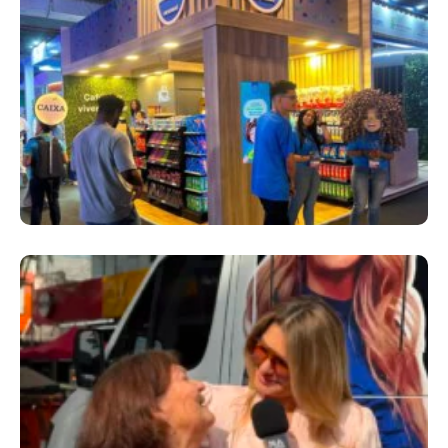
Cencosud Promove Inovação No Brasil
Com A Participação Do Prezunic No Rio
Innovation Week 2026
​Segurança Pública Lidera Queixas De
Moradores Do Rio Em Escuta Promovida Por
Antônia Fontenelle