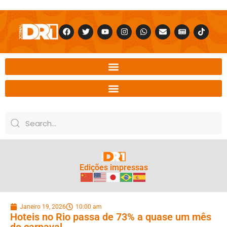
Edições impressas
Janeiro 19, 2026
10:00 am
Hoteis no Rio passa de 73% a quase um mês
do carnaval