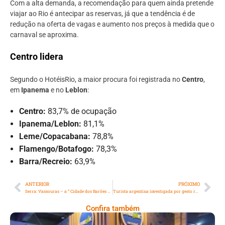
Com a alta demanda, a recomendação para quem ainda pretende
viajar ao Rio é antecipar as reservas, já que a tendência é de
redução na oferta de vagas e aumento nos preços à medida que o
carnaval se aproxima.
Centro lidera
Segundo o HotéisRio, a maior procura foi registrada no
Centro
,
em
Ipanema
e no
Leblon
:
Centro:
83,7% de ocupação
Ipanema/Leblon:
81,1%
Leme/Copacabana:
78,8%
Flamengo/Botafogo:
78,3%
Barra/Recreio:
63,9%
ANTERIOR
PRÓXIMO
Serra: Vassouras – a ” Cidade dos Barões do Café”
Turista argentina investigada por gesto racista diz para policias que imitação de macaco era ‘brincadeira’
Confira também