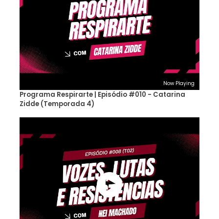
Now Playing
Programa Respirarte | Episódio #010 - Catarina
Zidde (Temporada 4)