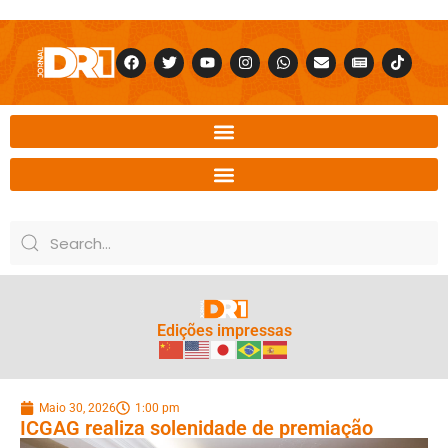
Edições impressas
Maio 30, 2026
1:00 pm
ICGAG realiza solenidade de premiação