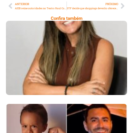
ANTERIOR
PRÓXIMO
AIEB reúne autoridades no Teatro Raul Cortez no 46º Fórum Nacional
STF decide que shoppings deverão oferecer espaços de amamentação para funcionárias
Confira também
Patrícia Pedro: A Mulher Que Fez Do
Cuidado, Sua Missão De Vida
Comoção Marca Despedida De Menino De 3
Anos E Reacende Debate Sobre Proteção À