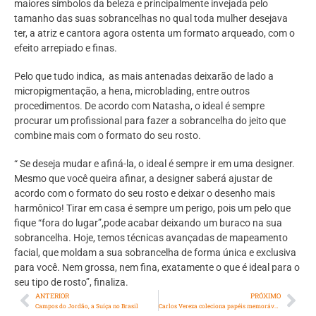
maiores símbolos da beleza e principalmente invejada pelo
tamanho das suas sobrancelhas no qual toda mulher desejava
ter, a atriz e cantora agora ostenta um formato arqueado, com o
efeito arrepiado e finas.
Pelo que tudo indica, as mais antenadas deixarão de lado a
micropigmentação, a hena, microblading, entre outros
procedimentos. De acordo com Natasha, o ideal é sempre
procurar um profissional para fazer a sobrancelha do jeito que
combine mais com o formato do seu rosto.
“ Se deseja mudar e afiná-la, o ideal é sempre ir em uma designer.
Mesmo que você queira afinar, a designer saberá ajustar de
acordo com o formato do seu rosto e deixar o desenho mais
harmônico! Tirar em casa é sempre um perigo, pois um pelo que
fique “fora do lugar”,pode acabar deixando um buraco na sua
sobrancelha. Hoje, temos técnicas avançadas de mapeamento
facial, que moldam a sua sobrancelha de forma única e exclusiva
para você. Nem grossa, nem fina, exatamente o que é ideal para o
seu tipo de rosto”, finaliza.
ANTERIOR
PRÓXIMO
Campos do Jordão, a Suíça no Brasil
Carlos Vereza coleciona papéis memoráveis na TV, teatro e cinema