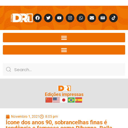
Edições impressas
Novembro 1, 2021
8:05 pm
Ícone dos anos 90, sobrancelhas finas é
tendência e famosas como Rihanna, Bella