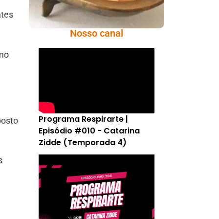
ntes
Nosso canal
imo
Programa Respirarte |
posto
Episódio #010 - Catarina
Zidde (Temporada 4)
s