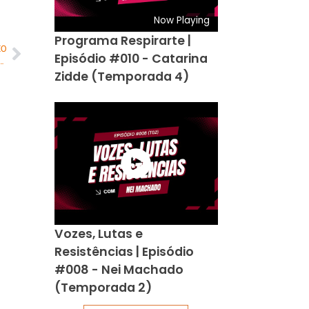
Now Playing
Programa Respirarte |
MO
Episódio #010 - Catarina
rigados a cobrir novos remédios, exames e cirurgias
Zidde (Temporada 4)
Vozes, Lutas e
Resistências | Episódio
#008 - Nei Machado
(Temporada 2)