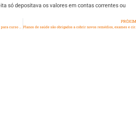
eita só depositava os valores em contas correntes ou
PRÓXI
Secretaria de Ciência e Tecnologia do Rio abre inscrições para curso em cibersegurança
Planos de saúde são ob