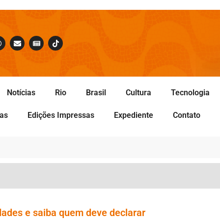
Notícias
Rio
Brasil
Cultura
Tecnologia
tas
Edições Impressas
Expediente
Contato
dades e saiba quem deve declarar