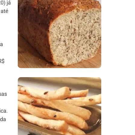
0) já
 até
Comer Bem: Pão Low
Carb
ra
R$
sas
Comer Bem:
Palitinhos De Cebola
ica.
E Salsa
 da