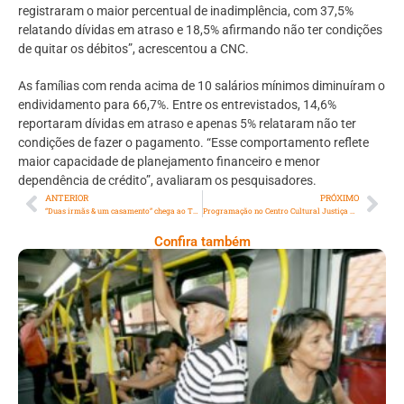
registraram o maior percentual de inadimplência, com 37,5%
relatando dívidas em atraso e 18,5% afirmando não ter condições
de quitar os débitos”, acrescentou a CNC.
As famílias com renda acima de 10 salários mínimos diminuíram o
endividamento para 66,7%. Entre os entrevistados, 14,6%
reportaram dívidas em atraso e apenas 5% relataram não ter
condições de fazer o pagamento. “Esse comportamento reflete
maior capacidade de planejamento financeiro e menor
dependência de crédito”, avaliaram os pesquisadores.
ANTERIOR
PRÓXIMO
“Duas irmãs & um casamento” chega ao Teatro Claro Mais RJ, em Copacabana
Programação no Centro Cultural Justiça Federal
Confira também
A Crise Da Educação No Transporte
Público: Falta Consciência, Sobra
Desrespeito