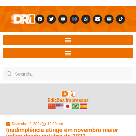
Edições impressas
Dezembro 9, 2024
12:00 pm
Inadimplência atinge em novembro maior
índice desde outubro de 2023