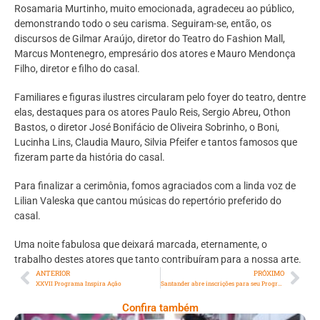
Rosamaria Murtinho, muito emocionada, agradeceu ao público,
demonstrando todo o seu carisma. Seguiram-se, então, os
discursos de Gilmar Araújo, diretor do Teatro do Fashion Mall,
Marcus Montenegro, empresário dos atores e Mauro Mendonça
Filho, diretor e filho do casal.
Familiares e figuras ilustres circularam pelo foyer do teatro, dentre
elas, destaques para os atores Paulo Reis, Sergio Abreu, Othon
Bastos, o diretor José Bonifácio de Oliveira Sobrinho, o Boni,
Lucinha Lins, Claudia Mauro, Silvia Pfeifer e tantos famosos que
fizeram parte da história do casal.
Para finalizar a cerimônia, fomos agraciados com a linda voz de
Lilian Valeska que cantou músicas do repertório preferido do
casal.
Uma noite fabulosa que deixará marcada, eternamente, o
trabalho destes atores que tanto contribuíram para a nossa arte.
ANTERIOR
PRÓXIMO
XXVII Programa Inspira Ação
Santander abre inscrições para seu Programa de Estágio com vagas para o Rio de Janeiro
Confira também