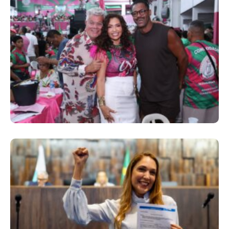
Comunidade Mangueirense Solta A Voz E
Classifca O Samba 3 Para A Próxima Fase
Projeto Aprovado Na Alerj Fortalece
Resposta Do SUS Antes Do Período De
Maior Risco Da Dengue