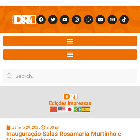
Edições impressas
Janeiro 29, 2025
8:00 pm
Inauguração Salas Rosamaria Murtinho e
Mauro Mendonça