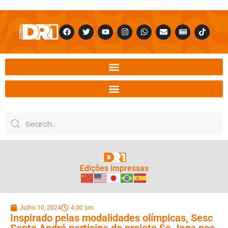
Edições impressas
Julho 10, 2024
4:00 pm
Inspirado pelas modalidades olímpicas, Sesc
Santo André participa do projeto Se Joga nos