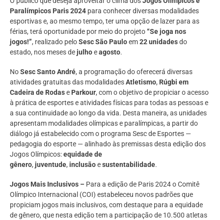
O público que deseja aproveitar o clima dos
Jogos Olímpicos e
Paralímpicos Paris 2024
para conhecer diversas modalidades
esportivas e, ao mesmo tempo, ter uma opção de lazer para as
férias, terá oportunidade por meio do projeto
“Se joga nos
jogos!”
, realizado pelo
Sesc São Paulo
em
22 unidades
do
estado, nos meses de
julho
e
agosto
.
No
Sesc Santo André
, a programação do oferecerá diversas
atividades gratuitas das modalidades
Atletismo
,
Rúgbi em
Cadeira de Rodas
e
Parkour
, com o objetivo de propiciar o acesso
à prática de esportes e atividades físicas para todas as pessoas e
a sua continuidade ao longo da vida. Desta maneira, as unidades
apresentam modalidades olímpicas e paralímpicas, a partir do
diálogo já estabelecido com o programa Sesc de Esportes —
pedagogia do esporte — alinhado às premissas desta edição dos
Jogos Olímpicos:
equidade de
gênero
,
juventude
,
inclusão
e
sustentabilidade
.
Jogos Mais Inclusivos –
Para a edição de Paris 2024 o Comitê
Olímpico Internacional (COI) estabeleceu novos padrões que
propiciam jogos mais inclusivos, com destaque para a equidade
de gênero, que nesta edição tem a participação de 10.500 atletas