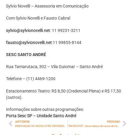
Sylvio Novelli – Assessoria em Comunicação
Com Sylvio Novelli e Fausto Cabral
sylvio@sylvionovelli.net
: 11 99231-3211
fausto@sylvionovelli.net
:11 99855-8144
SESC SANTO ANDRÉ
Rua Tamarutaca, 302 – Vila Guiomar – Santo André
Telefone – (11) 4469-1200
Estacionamento Teatro: R$ 8,50 (Credencial Plena) e R$ 17,50
(outros).
Informações sobre outras programações:
Porta Sesc SP – Unidade Santo André
ANTERIOR
PRÓXIMO
RENOVAÇÃO DO PASSE LIVRE UNIVERSITÁRIO DE MAGÉ COMEÇA DIA 15
“PRONCOVÔ”, show cênico de Laura de Castro e Zé Motta, chega em Vassouras